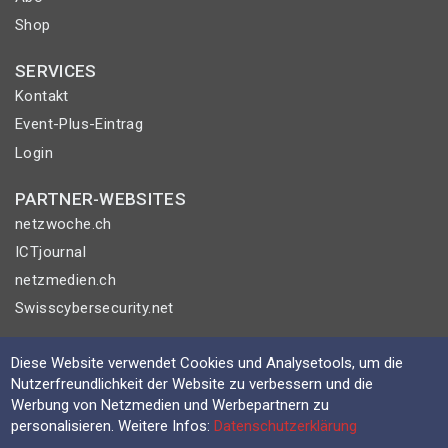
Shop
SERVICES
Kontakt
Event-Plus-Eintrag
Login
PARTNER-WEBSITES
netzwoche.ch
ICTjournal
netzmedien.ch
Swisscybersecurity.net
© NETZMEDIEN AG 2026
Diese Website verwendet Cookies und Analysetools, um die
Impressum
Nutzerfreundlichkeit der Website zu verbessern und die
Werbung von Netzmedien und Werbepartnern zu
AGB
personalisieren. Weitere Infos:
Datenschutzerklärung
Nutzungsbestimmungen