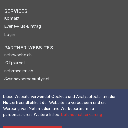
SERVICES
Kontakt
Event-Plus-Eintrag
Login
PARTNER-WEBSITES
netzwoche.ch
ICTjournal
netzmedien.ch
Swisscybersecurity.net
© NETZMEDIEN AG 2026
Diese Website verwendet Cookies und Analysetools, um die
Impressum
Nutzerfreundlichkeit der Website zu verbessern und die
AGB
Werbung von Netzmedien und Werbepartnern zu
personalisieren. Weitere Infos:
Datenschutzerklärung
Nutzungsbestimmungen
Datenschutzerklärung