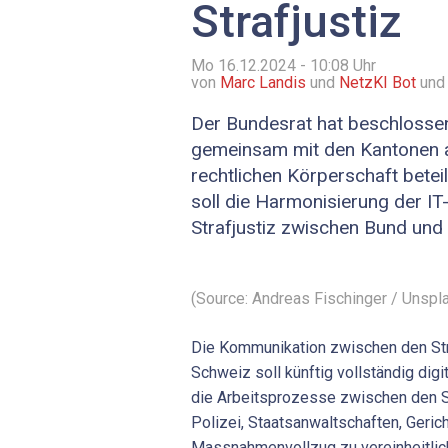
Strafjustiz
Mo 16.12.2024 - 10:08
Uhr
von
Marc Landis
und
NetzKI Bot
und
Der Bundesrat hat beschlossen
gemeinsam mit den Kantonen an
rechtlichen Körperschaft beteil
soll die Harmonisierung der I
Strafjustiz zwischen Bund und
(Source: Andreas Fischinger / Unspl
Die Kommunikation zwischen den Str
Schweiz soll künftig vollständig digita
die Arbeitsprozesse zwischen den S
Polizei, Staatsanwaltschaften, Geric
Massnahmenvollzug zu vereinheitlich