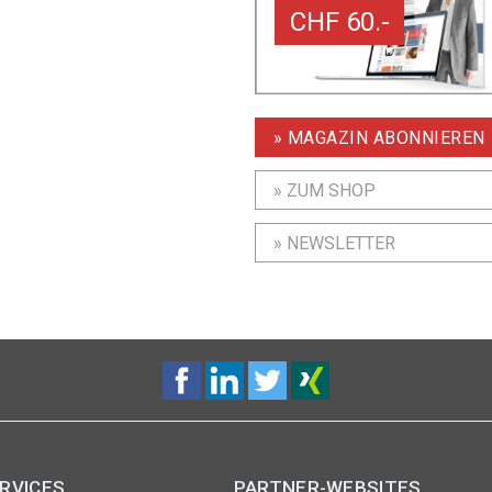
CHF 60.-
» MAGAZIN ABONNIEREN
» ZUM SHOP
» NEWSLETTER
RVICES
PARTNER-WEBSITES