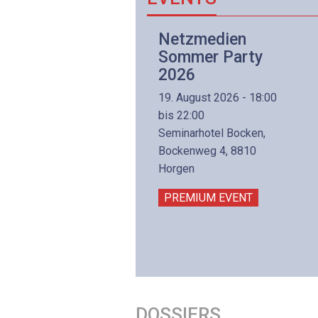
Netzwerk- und
Netzmedien
Internettechnologie
Sommer Party
Aufbaukurs
2026
(Präsenzkurs)
19. August 2026 - 18:00
8. November 2026 - 8:30
bis 22:00
is 17:00
Seminarhotel Bocken,
lltron AG
Bockenweg 4, 8810
intermättlistrasse 3
Horgen
506 Mägenwil
PREMIUM EVENT
PREMIUM EVENT
DOSSIERS