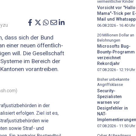
vermeintlicher Kinder
Vorsicht vor "Hallo
Mama"-Trick per E
Mail und Whatsapp
 yzu
06.08.2026 - 16:40
Uhr
20 Millionen Dollar an
, dass sich der Bund
Belohnungen
 einer neuen öffentlich-
Microsofts Bug-
Bounty-Programm
igen will. Die Gesellschaft
verzeichnet
T-Systeme im Bereich der
Rekordjahr
 Kantonen vorantreiben.
07.08.2026 - 12:19
Uhr
Bisher unbekannte
Angriffsklasse
ash.com)
Security-
Spezialisten
warnen vor
afjustizbehörden in der
Designfehler in
lisiert erfolgen. Ziel ist es,
NAT-
Implementierunge
trafjustizbehörden wie
07.08.2026 - 11:50
Uhr
hten sowie Straf- und
en. Ein zentraler Bestandteil
Cyber AI Readiness