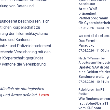
Accelerator
ttlung von Daten und
Arctic Wolf
präsentiert
Partnerprogramm
r Bundesrat beschlossen, sich
für Cybersicherheit
htlichen Körperschaft zu
07.08.2026 - 14:33
Uhr
ierung der Informatiksysteme
Wo sind all die Aliens
 Bund und Kantonen
Das Fermi-
Paradoxon
ustiz- und Polizeidepartement
07.08.2026 - 11:00
Uhr
rechende Vereinbarung mit den
e Körperschaft gegründet
Nach IT-Pannen bei
Arbeitsvermittlungsste
 Kantone die Vereinbarung
Update: SAP droht
eine Geldstrafe de
Bundesverwaltung
07.08.2026 - 10:44
Uhr
kürzlich die strategischen
Ralph Urech im RZ-
Podium
g und Armee definiert.
Lesen
Wie Rechenzentren
laut Solnet/Data11
vom KI-Boom