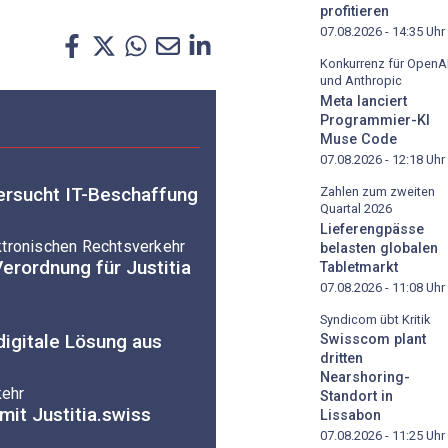
profitieren
07.08.2026 - 14:35
Uhr
Konkurrenz für OpenA
und Anthropic
Meta lanciert
Programmier-KI
Muse Code
07.08.2026 - 12:18
Uhr
tersucht IT-Beschaffung
Zahlen zum zweiten
Quartal 2026
Lieferengpässe
ktronischen Rechtsverkehr
belasten globalen
erordnung für Justitia
Tabletmarkt
07.08.2026 - 11:08
Uhr
Syndicom übt Kritik
digitale Lösung aus
Swisscom plant
dritten
Nearshoring-
kehr
Standort in
it Justitia.swiss
Lissabon
07.08.2026 - 11:25
Uhr