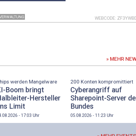
VERWALTUNG
WEBCODE
ZF3YWB
» MEHR NE
hips werden Mangelware
200 Konten kompromittiert
I-Boom bringt
Cyberangriff auf
albleiter-Hersteller
Sharepoint-Server d
ns Limit
Bundes
Uhr
Uhr
4.08.2026 - 17:03
05.08.2026 - 11:23
» MEHR EVENT