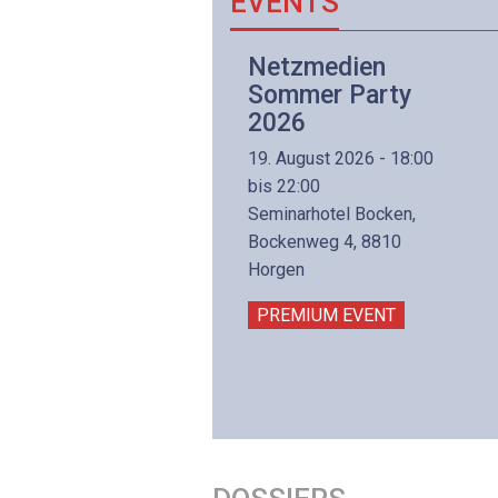
EVENTS
Netzwerk- und
Netzmedien
Internettechnologie
Sommer Party
Aufbaukurs
2026
(Präsenzkurs)
19. August 2026 - 18:00
8. November 2026 - 8:30
bis 22:00
is 17:00
Seminarhotel Bocken,
lltron AG
Bockenweg 4, 8810
intermättlistrasse 3
Horgen
506 Mägenwil
PREMIUM EVENT
PREMIUM EVENT