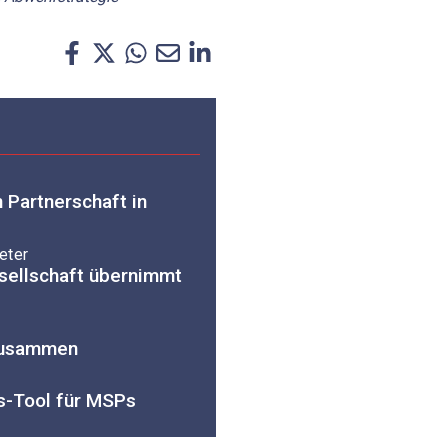
n Partnerschaft in
eter
ellschaft übernimmt
 zusammen
gs-Tool für MSPs