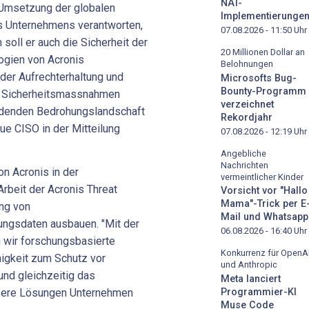
NAT-
e Umsetzung der globalen
Implementierunge
es Unternehmens verantworten,
07.08.2026 - 11:50
Uhr
soll er auch die Sicherheit der
20 Millionen Dollar an
ogien von Acronis
Belohnungen
 der Aufrechterhaltung und
Microsofts Bug-
Bounty-Programm
er Sicherheitsmassnahmen
verzeichnet
rdenden Bedrohungslandschaft
Rekordjahr
eue CISO in der Mitteilung
07.08.2026 - 12:19
Uhr
Angebliche
Nachrichten
on Acronis in der
vermeintlicher Kinder
rbeit der Acronis Threat
Vorsicht vor "Hallo
Mama"-Trick per E
ung von
Mail und Whatsapp
ngsdaten ausbauen. "Mit der
06.08.2026 - 16:40
Uhr
 wir forschungsbasierte
Konkurrenz für OpenA
ähigkeit zum Schutz vor
und Anthropic
nd gleichzeitig das
Meta lanciert
nsere Lösungen Unternehmen
Programmier-KI
Muse Code