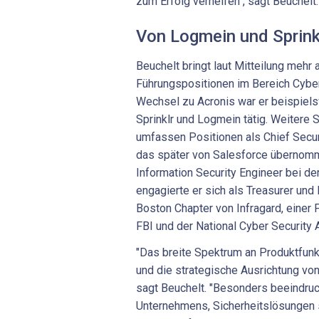
zum Erfolg verhelfen", sagt Beuchelt.
Von Logmein und Sprink
Beuchelt bringt laut Mitteilung mehr 
Führungspositionen im Bereich Cyber
Wechsel zu Acronis war er beispiels
Sprinklr und Logmein tätig. Weitere S
umfassen Positionen als Chief Secur
das später von Salesforce übernomm
Information Security Engineer bei d
engagierte er sich als Treasurer und
Boston Chapter von Infragard, einer
FBI und der National Cyber Security A
"Das breite Spektrum an Produktfunkt
und die strategische Ausrichtung von
sagt Beuchelt. "Besonders beeindru
Unternehmens, Sicherheitslösungen s