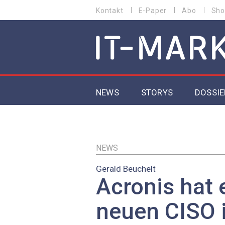
Direkt
Kontakt
E-Paper
Abo
Sho
HEADER
zum
MENU
Inhalt
MAIN NAVIGATION
NEWS
STORYS
DOSSIE
IoT
5G
NEWS
Gerald Beuchelt
Secur
Acronis hat 
EU-D
neuen CISO i