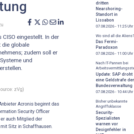
itung
dritten
Nearshoring-
Standort in
Lissabon
zu
07.08.2026 - 11:25
Uhr
Wo sind all die Aliens
 CISO eingestellt. In der
Das Fermi-
 die globale
Paradoxon
rnehmens; zudem soll er
07.08.2026 - 11:00
Uhr
, Systeme und
Nach IT-Pannen bei
rstellen.
Arbeitsvermittlungsste
Update: SAP droht
eine Geldstrafe de
Bundesverwaltung
Source: zVg)
07.08.2026 - 10:44
Uhr
Bisher unbekannte
Anbieter Acronis beginnt das
Angriffsklasse
rmation Security Officer
Security-
Spezialisten
 er auch Mitglied der
warnen vor
mit Sitz in Schaffhausen.
Designfehler in