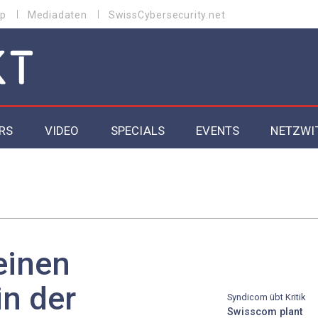
p
Mediadaten
SwissCybersecurity.net
RS
VIDEO
SPECIALS
EVENTS
NETZWI
Datacenter 2026
Cybersecurity 2026
ity
Cloud & Managed Services 2026
einen
SGVO
Artificial Intelligence 2025
n der
Syndicom übt Kritik
Swisscom plant