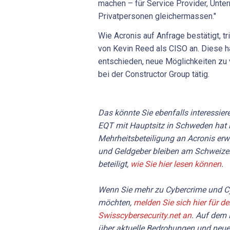
machen – für Service Provider, Unt
Privatpersonen gleichermassen."
Wie Acronis auf Anfrage bestätigt, tr
von Kevin Reed als CISO an. Diese h
entschieden, neue Möglichkeiten zu 
bei der Constructor Group tätig.
Das könnte Sie ebenfalls interessier
EQT mit Hauptsitz in Schweden hat 
Mehrheitsbeteiligung an Acronis erwo
und Geldgeber bleiben am Schweizer
beteiligt,
wie Sie hier lesen können
.
Wenn Sie mehr zu Cybercrime und Cy
möchten,
melden Sie sich hier für d
Swisscybersecurity.net an
. Auf dem 
über aktuelle Bedrohungen und neue