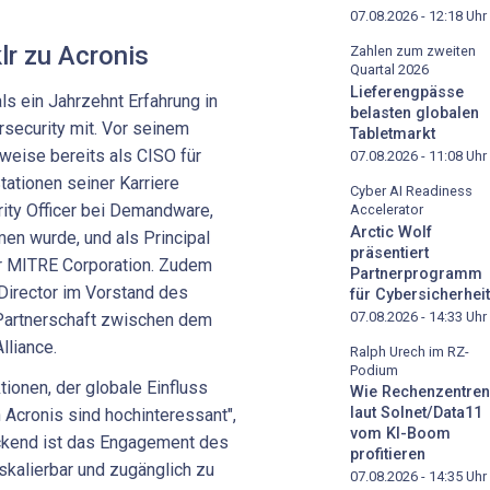
07.08.2026 - 12:18
Uhr
lr zu Acronis
Zahlen zum zweiten
Quartal 2026
Lieferengpässe
als ein Jahrzehnt Erfahrung in
belasten globalen
security mit. Vor seinem
Tabletmarkt
weise bereits als CISO für
07.08.2026 - 11:08
Uhr
tationen seiner Karriere
Cyber AI Readiness
ity Officer bei Demandware,
Accelerator
Arctic Wolf
en wurde, und als Principal
präsentiert
er MITRE Corporation. Zudem
Partnerprogramm
 Director im Vorstand des
für Cybersicherheit
07.08.2026 - 14:33
Uhr
 Partnerschaft zwischen dem
lliance.
Ralph Urech im RZ-
Podium
ionen, der globale Einfluss
Wie Rechenzentren
laut Solnet/Data11
 Acronis sind hochinteressant",
vom KI-Boom
ckend ist das Engagement des
profitieren
kalierbar und zugänglich zu
07.08.2026 - 14:35
Uhr