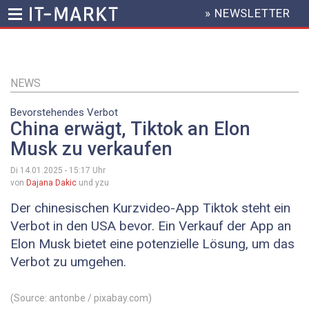
» NEWSLETTER
HEADER
MENU
Direkt
zum
Inhalt
NEWS
Bevorstehendes Verbot
China erwägt, Tiktok an Elon
Musk zu verkaufen
Di 14.01.2025 - 15:17
Uhr
von
Dajana Dakic
und yzu
Der chinesischen Kurzvideo-App Tiktok steht ein
Verbot in den USA bevor. Ein Verkauf der App an
Elon Musk bietet eine potenzielle Lösung, um das
Verbot zu umgehen.
(Source: antonbe / pixabay.com)