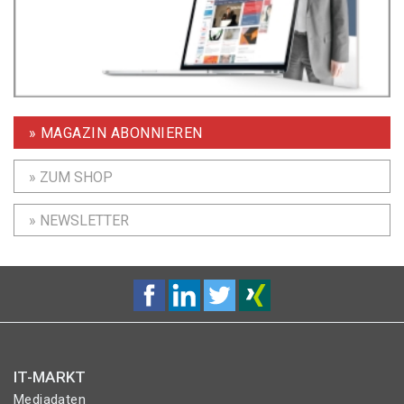
» MAGAZIN ABONNIEREN
» ZUM SHOP
» NEWSLETTER
IT-MARKT
Mediadaten