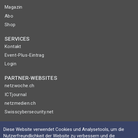
Magazin
Abo
Shop
SERVICES
Kontakt
Event-Plus-Eintrag
Login
PARTNER-WEBSITES
netzwoche.ch
ICTjournal
netzmedien.ch
Swisscybersecurity.net
© NETZMEDIEN AG 2026
Diese Website verwendet Cookies und Analysetools, um die
Impressum
Nutzerfreundlichkeit der Website zu verbessern und die