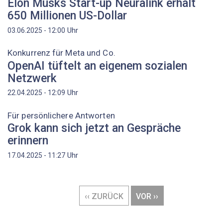
Elon Musks Start-up Neuralink erhält
650 Millionen US-Dollar
Uhr
03.06.2025 - 12:00
Konkurrenz für Meta und Co.
OpenAI tüftelt an eigenem sozialen
Netzwerk
Uhr
22.04.2025 - 12:09
Für persönlichere Antworten
Grok kann sich jetzt an Gespräche
erinnern
Uhr
17.04.2025 - 11:27
Seitennummerierung
VORHERIGE
‹‹ ZURÜCK
NÄCHSTE
VOR ››
SEITE
SEITE