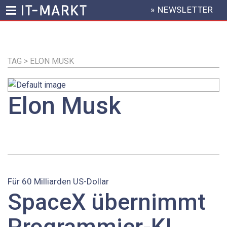
» NEWSLETTER
HEADER
MENU
Direkt
zum
Inhalt
TAG > ELON MUSK
Elon Musk
Für 60 Milliarden US-Dollar
SpaceX übernimmt
Programmier-KI