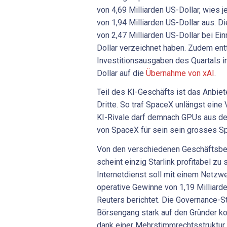
von 4,69 Milliarden US-Dollar, wies 
von 1,94 Milliarden US-Dollar aus. Di
von 2,47 Milliarden US-Dollar bei E
Dollar verzeichnet haben. Zudem entf
Investitionsausgaben des Quartals i
Dollar auf die
Übernahme von xAI
.
Teil des KI-Geschäfts ist das Anbie
Dritte. So traf SpaceX unlängst eine 
KI-Rivale darf demnach GPUs aus 
von SpaceX für sein sein grosses S
Von den verschiedenen Geschäftsb
scheint einzig Starlink profitabel zu s
Internetdienst soll mit einem Netzwe
operative Gewinne von 1,19 Milliarde
Reuters berichtet. Die Governance-S
Börsengang stark auf den Gründer ko
dank einer Mehrstimmrechtsstruktur