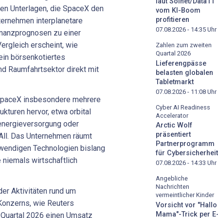
laut Solnet/Data11
 den Unterlagen, die SpaceX den
vom KI-Boom
profitieren
ternehmen interplanetare
07.08.2026 - 14:35
Uhr
Finanzprognosen zu einer
ergleich erscheint, wie
Zahlen zum zweiten
Quartal 2026
ein börsenkotiertes
Lieferengpässe
d Raumfahrtsektor direkt mit
belasten globalen
Tabletmarkt
07.08.2026 - 11:08
Uhr
SpaceX insbesondere mehrere
Cyber AI Readiness
kturen hervor, etwa orbital
Accelerator
energieversorgung oder
Arctic Wolf
präsentiert
m All. Das Unternehmen räumt
Partnerprogramm
otwendigen Technologien bislang
für Cybersicherheit
 niemals wirtschaftlich
07.08.2026 - 14:33
Uhr
Angebliche
Nachrichten
er Aktivitäten rund um
vermeintlicher Kinder
 Konzerns, wie Reuters
Vorsicht vor "Hallo
Mama"-Trick per E
n Quartal 2026 einen Umsatz