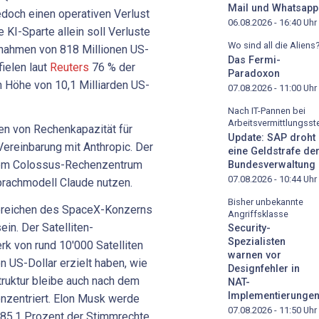
Mail und Whatsapp
jedoch einen operativen Verlust
06.08.2026 - 16:40
Uhr
e KI-Sparte allein soll Verluste
Wo sind all die Aliens
innahmen von 818 Millionen US-
Das Fermi-
ielen laut
Reuters
76 % der
Paradoxon
n Höhe von 10,1 Milliarden US-
07.08.2026 - 11:00
Uhr
Nach IT-Pannen bei
Arbeitsvermittlungsste
ten von Rechenkapazität für
Update: SAP droht
Vereinbarung mit Anthropic. Der
eine Geldstrafe de
dem Colossus-Rechenzentrum
Bundesverwaltung
07.08.2026 - 10:44
Uhr
prachmodell Claude nutzen.
Bisher unbekannte
ereichen des SpaceX-Konzerns
Angriffsklasse
ein. Der Satelliten-
Security-
Spezialisten
rk von rund 10'000 Satelliten
warnen vor
n US-Dollar erzielt haben, wie
Designfehler in
truktur bleibe auch nach dem
NAT-
Implementierunge
nzentriert. Elon Musk werde
07.08.2026 - 11:50
Uhr
 85,1 Prozent der Stimmrechte