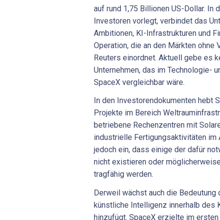
auf rund 1,75 Billionen US-Dollar. In
Investoren vorlegt, verbindet das Un
Ambitionen, KI-Infrastrukturen und 
Operation, die an den Märkten ohne V
Reuters einordnet. Aktuell gebe es k
Unternehmen, das im Technologie- un
SpaceX vergleichbar wäre.
In den Investorendokumenten hebt 
Projekte im Bereich Weltrauminfrastru
betriebene Rechenzentren mit Solar
industrielle Fertigungsaktivitäten i
jedoch ein, dass einige der dafür n
nicht existieren oder möglicherweise
tragfähig werden.
Derweil wächst auch die Bedeutung d
künstliche Intelligenz innerhalb des
hinzufügt. SpaceX erzielte im erste