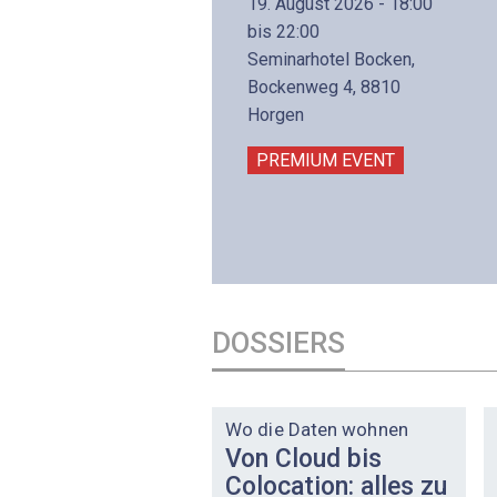
19. August 2026 - 18:00
8. November 2026 - 8:30
bis 22:00
is 17:00
Seminarhotel Bocken,
lltron AG
Bockenweg 4, 8810
intermättlistrasse 3
Horgen
506 Mägenwil
PREMIUM EVENT
PREMIUM EVENT
DOSSIERS
DOSSIER
Wo die Daten wohnen
Von Cloud bis
Colocation: alles zu