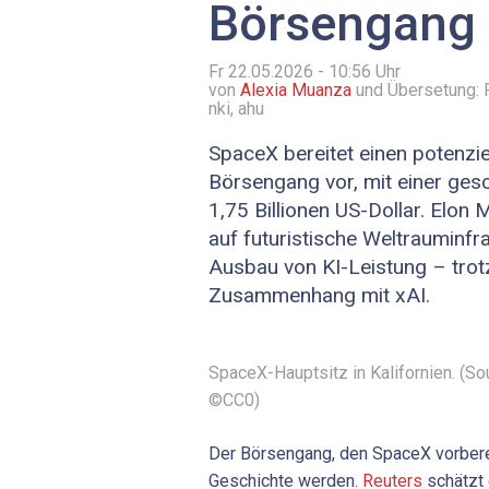
Börsengang
Fr 22.05.2026 - 10:56
Uhr
von
Alexia Muanza
und Übersetung: 
nki, ahu
SpaceX bereitet einen potenzie
Börsengang vor, mit einer ge
1,75 Billionen US-Dollar. Elo
auf futuristische Weltrauminfr
Ausbau von KI-Leistung – trotz
Zusammenhang mit xAI.
SpaceX-Hauptsitz in Kalifornien. (So
©CC0)
Der Börsengang, den SpaceX vorbere
Geschichte werden.
Reuters
schätzt