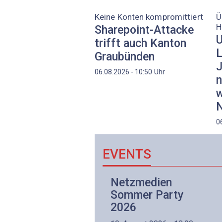
Keine Konten kompromittiert
Ü
H
Sharepoint-Attacke
U
trifft auch Kanton
L
Graubünden
J
Uhr
06.08.2026 - 10:50
n
w
N
0
EVENTS
Netzwerk- und
Netzmedien
Internettechnologie
Sommer Party
Aufbaukurs
2026
(Präsenzkurs)