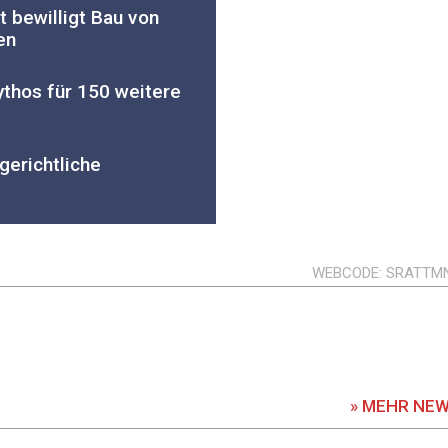
 bewilligt Bau von
en
ythos für 150 weitere
gerichtliche
WEBCODE
SRATTM
» MEHR NE