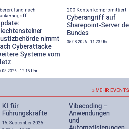
berprüfung nach
200 Konten kompromittiert
ackerangriff
Cyberangriff auf
pdate:
Sharepoint-Server d
iechtensteiner
Bundes
ustizbehörde nimmt
Uhr
05.08.2026 - 11:23
ach Cyberattacke
eitere Systeme vom
etz
Uhr
6.08.2026 - 12:15
» MEHR EVENT
KI für
Vibecoding –
Führungskräfte
Anwendungen
und
16. September 2026 -
Automatisierungen