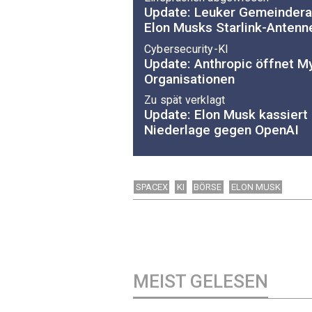
Update: Leuker Gemeinderat
Elon Musks Starlink-Antenn
Cybersecurity-KI
Update: Anthropic öffnet M
Organisationen
Zu spät verklagt
Update: Elon Musk kassiert 
Niederlage gegen OpenAI
SPACEX
KI
BÖRSE
ELON MUSK
MEIST GELESEN