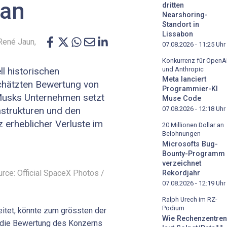
 an
dritten
Nearshoring-
Standort in
Lissabon
René Jaun,
07.08.2026 - 11:25
Uhr
Konkurrenz für OpenA
und Anthropic
ll historischen
Meta lanciert
schätzten Bewertung von
Programmier-KI
n Musks Unternehmen setzt
Muse Code
astrukturen und den
07.08.2026 - 12:18
Uhr
 erheblicher Verluste im
20 Millionen Dollar an
Belohnungen
Microsofts Bug-
Bounty-Programm
verzeichnet
urce: Official SpaceX Photos /
Rekordjahr
07.08.2026 - 12:19
Uhr
Ralph Urech im RZ-
Podium
itet, könnte zum grössten der
Wie Rechenzentren
 die Bewertung des Konzerns