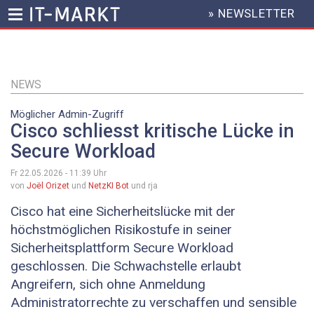
» NEWSLETTER
HEADER
MENU
Direkt
zum
Inhalt
NEWS
Möglicher Admin-Zugriff
Cisco schliesst kritische Lücke in
Secure Workload
Fr 22.05.2026 - 11:39
Uhr
von
Joël Orizet
und
NetzKI Bot
und rja
Cisco hat eine Sicherheitslücke mit der
höchstmöglichen Risikostufe in seiner
Sicherheitsplattform Secure Workload
geschlossen. Die Schwachstelle erlaubt
Angreifern, sich ohne Anmeldung
Administratorrechte zu verschaffen und sensible