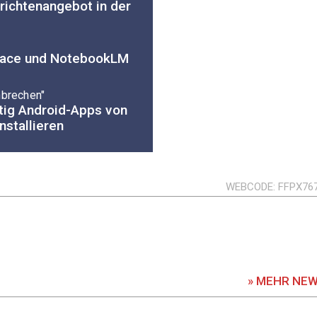
richtenangebot in der
pace und NotebookLM
hbrechen"
ftig Android-Apps von
nstallieren
WEBCODE
FFPX76
» MEHR NE