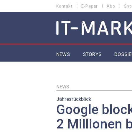
Direkt
Kontakt
E-Paper
Abo
Sho
HEADER
zum
MENU
Inhalt
MAIN NAVIGATION
NEWS
STORYS
DOSSIE
IoT
5G
NEWS
Jahresrückblick
Secur
Google block
EU-D
2 Millionen 