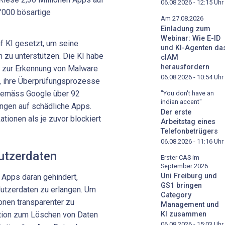
06.08.2026 - 12:15
Uhr
'000 bösartige
Am 27.08.2026
Einladung zum
Webinar: Wie E-ID
f KI gesetzt, um seine
und KI-Agenten da
 zu unterstützen. Die KI habe
cIAM
herausfordern
 zur Erkennung von Malware
06.08.2026 - 10:54
Uhr
n, ihre Überprüfungsprozesse
 gemäss Google über 92
"You don't have an
indian accent"
ngen auf schädliche Apps.
Der erste
tionen als je zuvor blockiert
Arbeitstag eines
Telefonbetrügers
06.08.2026 - 11:16
Uhr
utzerdaten
Erster CAS im
September 2026
Uni Freiburg und
 Apps daran gehindert,
GS1 bringen
Nutzerdaten zu erlangen. Um
Category
onen transparenter zu
Management und
ption zum Löschen von Daten
KI zusammen
06.08.2026 - 15:03
Uhr