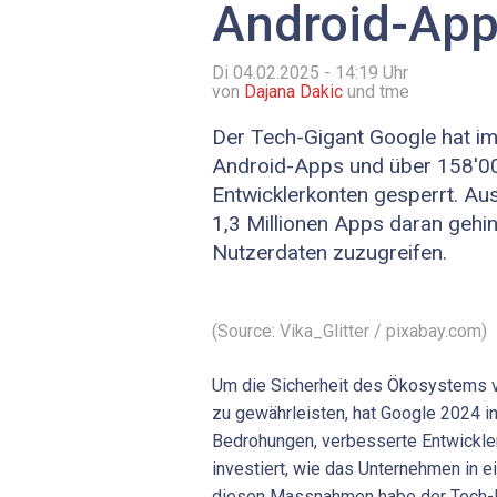
Android-Ap
Di 04.02.2025 - 14:19
Uhr
von
Dajana Dakic
und tme
Der Tech-Gigant Google hat im
Android-Apps und über 158'0
Entwicklerkonten gesperrt. Au
1,3 Millionen Apps daran gehin
Nutzerdaten zuzugreifen.
(Source: Vika_Glitter / pixabay.com)
Um die Sicherheit des Ökosystems v
zu gewährleisten, hat Google 2024 i
Bedrohungen, verbesserte Entwickle
investiert, wie das Unternehmen in 
diesen Massnahmen habe der Tech-R