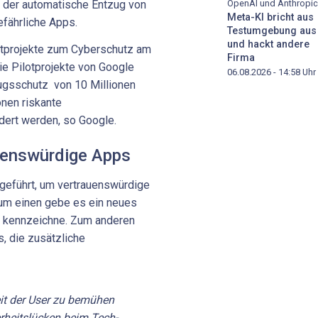
OpenAI und Anthropic
d der automatische Entzug von
Meta-KI bricht aus
efährliche Apps.
Testumgebung aus
und hackt andere
otprojekte zum Cyberschutz am
Firma
ie Pilotprojekte von Google
06.08.2026 - 14:58
Uhr
ugsschutz von 10 Millionen
onen riskante
dert werden, so Google.
auenswürdige Apps
geführt, um vertrauenswürdige
um einen gebe es ein neues
s kennzeichne. Zum anderen
, die zusätzliche
it der User zu bemühen
rheitslücken beim Tech-