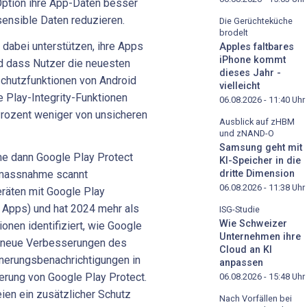
 Option ihre App-Daten besser
sensible Daten reduzieren.
Die Gerüchteküche
brodelt
r dabei unterstützen, ihre Apps
Apples faltbares
iPhone kommt
d dass Nutzer die neuesten
dieses Jahr -
schutzfunktionen von Android
vielleicht
e Play-Integrity-Funktionen
06.08.2026 - 11:40
Uhr
rozent weniger von unsicheren
Ausblick auf zHBM
und zNAND-O
Samsung geht mit
me dann Google Play Protect
KI-Speicher in die
dritte Dimension
zmassnahme scannt
06.08.2026 - 11:38
Uhr
räten mit Google Play
n Apps) und hat 2024 mehr als
ISG-Studie
Wie Schweizer
onen identifiziert, wie Google
Unternehmen ihre
zt neue Verbesserungen des
Cloud an KI
innerungsbenachrichtigungen in
anpassen
erung von Google Play Protect.
06.08.2026 - 15:48
Uhr
en ein zusätzlicher Schutz
Nach Vorfällen bei