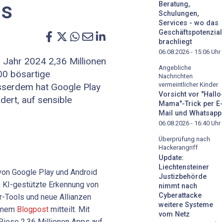
ps
Beratung,
Schulungen,
Services - wo das
Geschäftspotenzial
brachliegt
06.08.2026 - 15:06
Uhr
 Jahr 2024 2,36 Millionen
Angebliche
00 bösartige
Nachrichten
vermeintlicher Kinder
sserdem hat Google Play
Vorsicht vor "Hallo
dert, auf sensible
Mama"-Trick per E
Mail und Whatsapp
06.08.2026 - 16:40
Uhr
Überprüfung nach
Hackerangriff
Update:
Liechtensteiner
on Google Play und Android
Justizbehörde
n KI-gestützte Erkennung von
nimmt nach
Cyberattacke
r-Tools und neue Allianzen
weitere Systeme
einem
Blogpost
mitteilt. Mit
vom Netz
iese 2,36 Millionen Apps auf