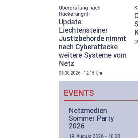
Überprüfung nach
K
Hackerangriff
C
Update:
S
Liechtensteiner
K
Justizbehörde nimmt
0
nach Cyberattacke
weitere Systeme vom
Netz
Uhr
06.08.2026 - 12:15
EVENTS
Netzwerk- und
Netzmedien
Internettechnologie
Sommer Party
Aufbaukurs
2026
(Präsenzkurs)
19. August 2026 - 18:00