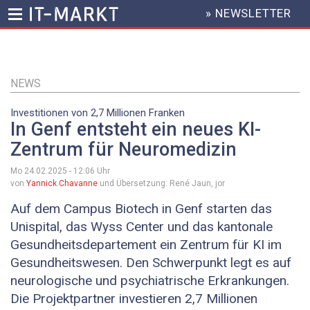
» NEWSLETTER
HEADER
MENU
Direkt
zum
Inhalt
NEWS
Investitionen von 2,7 Millionen Franken
In Genf entsteht ein neues KI-
Zentrum für Neuromedizin
Mo 24.02.2025 - 12:06
Uhr
von
Yannick Chavanne
und Übersetzung: René Jaun, jor
Auf dem Campus Biotech in Genf starten das
Unispital, das Wyss Center und das kantonale
Gesundheitsdepartement ein Zentrum für KI im
Gesundheitswesen. Den Schwerpunkt legt es auf
neurologische und psychiatrische Erkrankungen.
Die Projektpartner investieren 2,7 Millionen