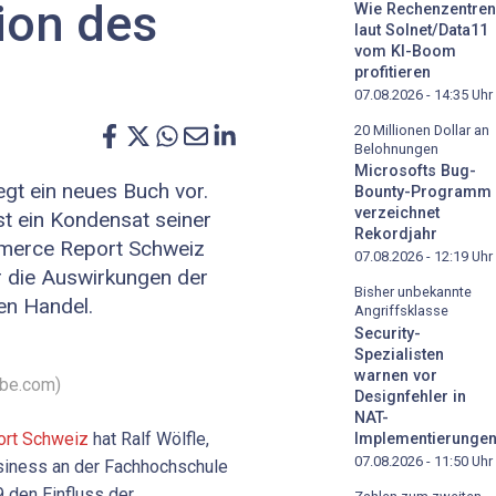
ion des
Wie Rechenzentren
laut Solnet/Data11
vom KI-Boom
profitieren
07.08.2026 - 14:35
Uhr
20 Millionen Dollar an
Belohnungen
Microsofts Bug-
gt ein neues Buch vor.
Bounty-Programm
verzeichnet
st ein Kondensat seiner
Rekordjahr
mmerce Report Schweiz
07.08.2026 - 12:19
Uhr
er die Auswirkungen der
Bisher unbekannte
en Handel.
Angriffsklasse
Security-
Spezialisten
warnen vor
obe.com)
Designfehler in
NAT-
rt Schweiz
hat Ralf Wölfle,
Implementierunge
07.08.2026 - 11:50
Uhr
iness an der Fachhochschule
 den Einfluss der