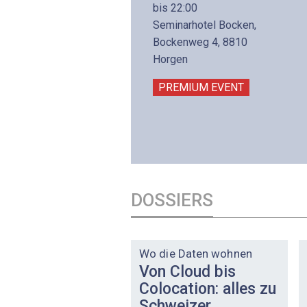
8. November 2026 - 8:30
bis 22:00
is 17:00
Seminarhotel Bocken,
lltron AG
Bockenweg 4, 8810
intermättlistrasse 3
Horgen
506 Mägenwil
PREMIUM EVENT
PREMIUM EVENT
DOSSIERS
DOSSIER
Wo die Daten wohnen
Von Cloud bis
Colocation: alles zu
Schweizer