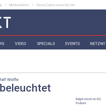
p
Mediadaten
SwissCybersecurity.net
RS
VIDEO
SPECIALS
EVENTS
NETZWI
Datacenter 2026
Cybersecurity 2026
Ralf Wölfle
ity
Cloud & Managed Services 2026
beleuchtet
SGVO
Artificial Intelligence 2025
Ralph Urech im RZ-
Podium