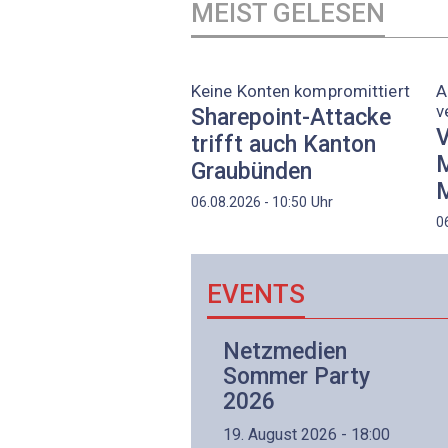
MEIST GELESEN
Keine Konten kompromittiert
A
v
Sharepoint-Attacke
V
trifft auch Kanton
M
Graubünden
M
Uhr
06.08.2026 - 10:50
0
EVENTS
Netzwerk- und
Netzmedien
Internettechnologie
Sommer Party
Aufbaukurs
2026
(Präsenzkurs)
19. August 2026 - 18:00