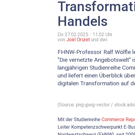
Transformat
Handels
Do 27.02.2025 - 11:02
Uhr
von
Joël Orizet
und dwi
FHNW-Professor Ralf Wölfle le
"Die vernetzte Angebotswelt" i
langjährigen Studienreihe Co
und liefert einen Überblick üb
digitalen Transformation auf d
(Source: png-jpeg-vector / stock.ad
Mit der Studienreihe
Commerce Repo
Leiter Kompetenzschwerpunkt E-Bus
Nordwestschweiz (FHNW), seit 2009