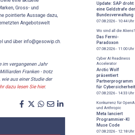
sowie eine aktuelle
Update: SAP droht
Marken, Gross- und
eine Geldstrafe de
ne pointierte Aussage dazu,
Bundesverwaltung
07.08.2026 - 10:44
Uhr
 vernetzten Angebotswelt
Wo sind all die Aliens
Das Fermi-
del und über info@gesowip.ch.
Paradoxon
07.08.2026 - 11:00
Uhr
Cyber AI Readiness
Accelerator
te im vergangenen Jahr
Arctic Wolf
illiarden Franken - trotz
präsentiert
wie aus einer Studie der
Partnerprogramm
r dazu lesen Sie hier
.
für Cybersicherheit
07.08.2026 - 14:33
Uhr
Konkurrenz für OpenA
und Anthropic
Meta lanciert
Programmier-KI
Muse Code
07.08.2026 - 12:18
Uhr