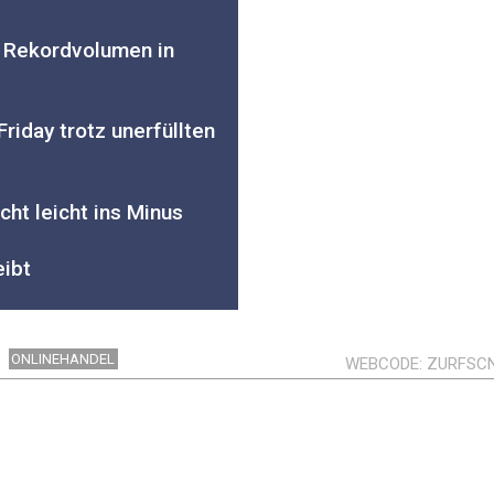
t Rekordvolumen in
riday trotz unerfüllten
cht leicht ins Minus
eibt
ONLINEHANDEL
WEBCODE
ZURFSC