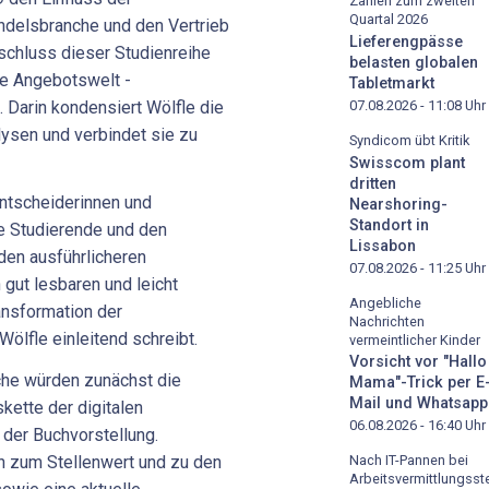
Zahlen zum zweiten
Quartal 2026
andelsbranche und den Vertrieb
Lieferengpässe
chluss dieser Studienreihe
belasten globalen
te Angebotswelt -
Tabletmarkt
 Darin kondensiert Wölfle die
07.08.2026 - 11:08
Uhr
lysen und verbindet sie zu
Syndicom übt Kritik
Swisscom plant
dritten
ntscheiderinnen und
Nearshoring-
Standort in
e Studierende und den
Lissabon
en ausführlicheren
07.08.2026 - 11:25
Uhr
 gut lesbaren und leicht
Angebliche
ansformation der
Nachrichten
ölfle einleitend schreibt.
vermeintlicher Kinder
Vorsicht vor "Hallo
che würden zunächst die
Mama"-Trick per E
Mail und Whatsapp
ette der digitalen
06.08.2026 - 16:40
Uhr
n der Buchvorstellung.
n zum Stellenwert und zu den
Nach IT-Pannen bei
Arbeitsvermittlungsste