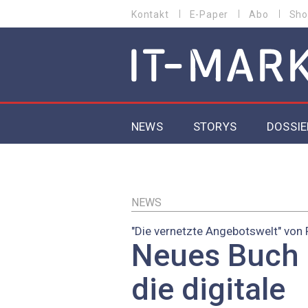
Direkt
Kontakt
E-Paper
Abo
Sho
HEADER
zum
MENU
Inhalt
MAIN NAVIGATION
NEWS
STORYS
DOSSIE
IoT
5G
NEWS
"Die vernetzte Angebotswelt" von 
Secur
Neues Buch 
EU-D
die digitale