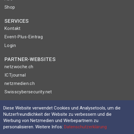
Shop
SERVICES
Kontakt
Event-Plus-Eintrag
Login
PARTNER-WEBSITES
netzwoche.ch
ICTjournal
netzmedien.ch
Swisscybersecurity.net
© NETZMEDIEN AG 2026
Diese Website verwendet Cookies und Analysetools, um die
Impressum
Nutzerfreundlichkeit der Website zu verbessern und die
Werbung von Netzmedien und Werbepartnern zu
AGB
personalisieren. Weitere Infos:
Datenschutzerklärung
Nutzungsbestimmungen