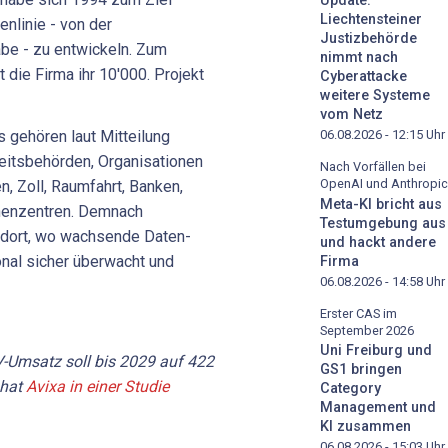
Update:
Liechtensteiner
enlinie - von der
Justizbehörde
abe - zu entwickeln. Zum
nimmt nach
 die Firma ihr 10'000. Projekt
Cyberattacke
weitere Systeme
vom Netz
06.08.2026 - 12:15
Uhr
 gehören laut Mitteilung
eitsbehörden, Organisationen
Nach Vorfällen bei
OpenAI und Anthropic
n, Zoll, Raumfahrt, Banken,
Meta-KI bricht aus
henzentren. Demnach
Testumgebung aus
l dort, wo wachsende Daten-
und hackt andere
nal sicher überwacht und
Firma
06.08.2026 - 14:58
Uhr
Erster CAS im
September 2026
Uni Freiburg und
V-Umsatz soll bis 2029 auf 422
GS1 bringen
 hat
Avixa in einer Studie
Category
Management und
KI zusammen
06.08.2026 - 15:03
Uhr