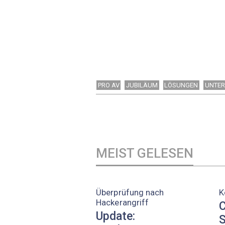
PRO AV
JUBILÄUM
LÖSUNGEN
UNTE
MEIST GELESEN
Überprüfung nach
K
Hackerangriff
C
Update:
S