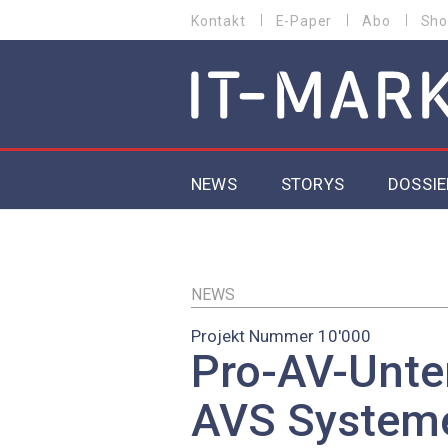
Direkt
Kontakt
E-Paper
Abo
Sho
HEADER
zum
MENU
Inhalt
MAIN NAVIGATION
NEWS
STORYS
DOSSIE
IoT
5G
NEWS
Projekt Nummer 10'000
Secur
Pro-AV-Unt
EU-D
AVS Systeme 