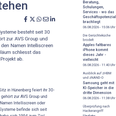
stehen
Beratung,
Schulungen,
Services - wo das
Geschäftspotenzial
brachliegt
06.08.2026 - 15:06
Uhr
ysteme besteht seit 30
Die Gerüchteküche
ört zur AVS Group und
brodelt
 den Namen Intelliscreen
Apples faltbares
iPhone kommt
iläum schliesst das
dieses Jahr -
Projekt ab.
vielleicht
06.08.2026 - 11:40
Uhr
Ausblick auf zHBM
und zNAND-O
Samsung geht mit
KI-Speicher in die
tz in Hünenberg feiert ihr 30-
dritte Dimension
 gehört zur AVS Group und
06.08.2026 - 11:38
Uhr
Namen Intelliscreen oder
Überprüfung nach
S Systeme befinde sich seit
Hackerangriff
 habe sich 1994 zum Ziel