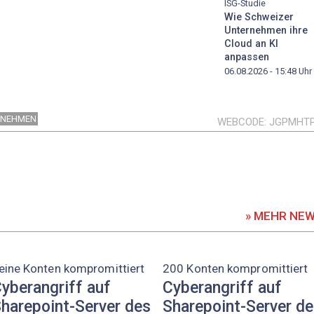
ISG-Studie
Wie Schweizer
Unternehmen ihre
Cloud an KI
anpassen
06.08.2026 - 15:48
Uhr
RNEHMEN
WEBCODE
JGPMHT
» MEHR NE
eine Konten kompromittiert
200 Konten kompromittiert
yberangriff auf
Cyberangriff auf
harepoint-Server des
Sharepoint-Server d