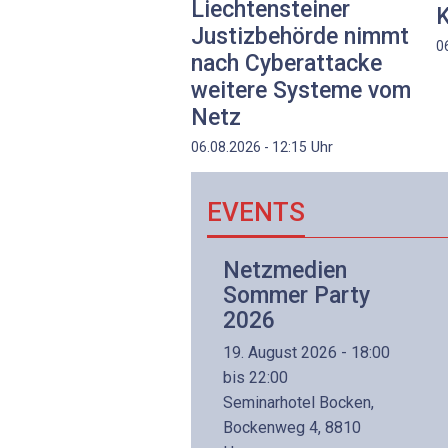
Liechtensteiner
K
Justizbehörde nimmt
0
nach Cyberattacke
weitere Systeme vom
Netz
Uhr
06.08.2026 - 12:15
EVENTS
Netzwerk- und
Netzmedien
Internettechnologie
Sommer Party
Aufbaukurs
2026
(Präsenzkurs)
19. August 2026 - 18:00
8. November 2026 - 8:30
bis 22:00
is 17:00
Seminarhotel Bocken,
lltron AG
Bockenweg 4, 8810