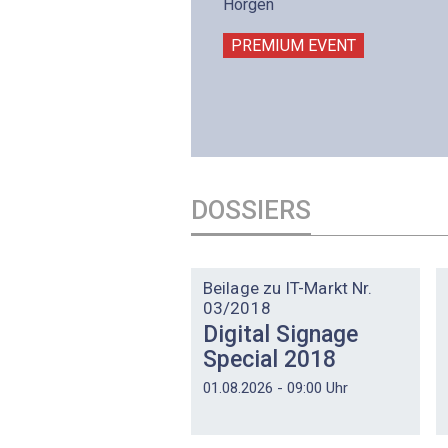
intermättlistrasse 3
Horgen
506 Mägenwil
PREMIUM EVENT
PREMIUM EVENT
DOSSIERS
DOSSIER
Beilage zu IT-Markt Nr.
03/2018
Digital Signage
Special 2018
01.08.2026 - 09:00 Uhr