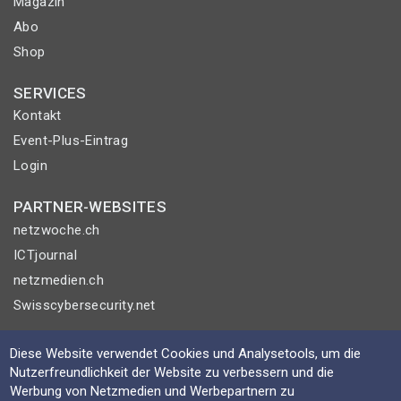
Magazin
Abo
Shop
SERVICES
Kontakt
Event-Plus-Eintrag
Login
PARTNER-WEBSITES
netzwoche.ch
ICTjournal
netzmedien.ch
Swisscybersecurity.net
© NETZMEDIEN AG 2026
Diese Website verwendet Cookies und Analysetools, um die
Impressum
Nutzerfreundlichkeit der Website zu verbessern und die
Werbung von Netzmedien und Werbepartnern zu
AGB