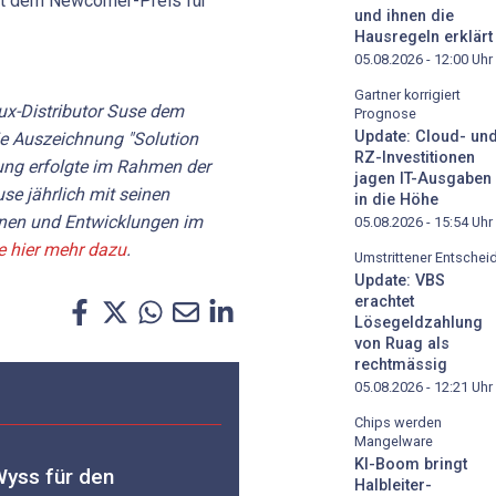
mit dem Newcomer-Preis für
und ihnen die
Hausregeln erklärt
05.08.2026 - 12:00
Uhr
Gartner korrigiert
nux-Distributor Suse dem
Prognose
Update: Cloud- un
ie Auszeichnung "Solution
RZ-Investitionen
nung erfolgte im Rahmen der
jagen IT-Ausgaben
use jährlich mit seinen
in die Höhe
onen und Entwicklungen im
05.08.2026 - 15:54
Uhr
e hier mehr dazu
.
Umstrittener Entschei
Update: VBS
erachtet
Lösegeldzahlung
von Ruag als
rechtmässig
05.08.2026 - 12:21
Uhr
Chips werden
Mangelware
KI-Boom bringt
Wyss für den
Halbleiter-