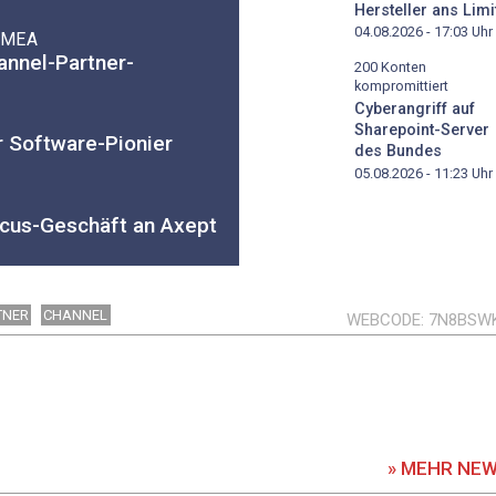
Hersteller ans Limi
04.08.2026 - 17:03
Uhr
 EMEA
annel-Partner-
200 Konten
kompromittiert
Cyberangriff auf
Sharepoint-Server
 Software-Pionier
des Bundes
05.08.2026 - 11:23
Uhr
acus-Geschäft an Axept
TNER
CHANNEL
WEBCODE
7N8BSW
» MEHR NE