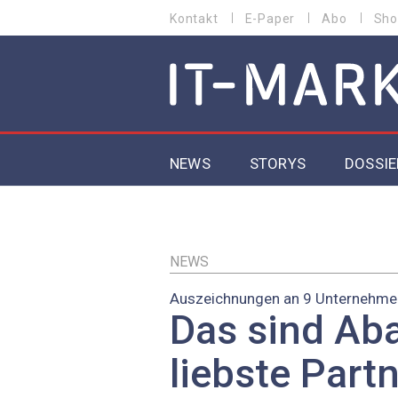
Direkt
Kontakt
E-Paper
Abo
Sho
HEADER
zum
MENU
Inhalt
MAIN NAVIGATION
NEWS
STORYS
DOSSIE
IoT
5G
NEWS
Auszeichnungen an 9 Unternehme
Secur
Das sind Ab
EU-D
liebste Part