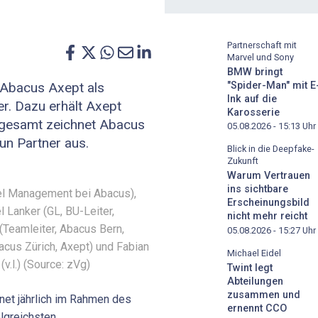
Partnerschaft mit
Marvel und Sony
BMW bringt
"Spider-Man" mit E
 Abacus Axept als
Ink auf die
er. Dazu erhält Axept
Karosserie
sgesamt zeichnet Abacus
05.08.2026 - 15:13
Uhr
un Partner aus.
Blick in die Deepfake-
Zukunft
Warum Vertrauen
ins sichtbare
el Management bei Abacus),
Erscheinungsbild
 Lanker (GL, BU-Leiter,
nicht mehr reicht
 (Teamleiter, Abacus Bern,
05.08.2026 - 15:27
Uhr
bacus Zürich, Axept) und Fabian
Michael Eidel
v.l.) (Source: zVg)
Twint legt
Abteilungen
zusammen und
net jährlich im Rahmen des
ernennt CCO
lgreichsten