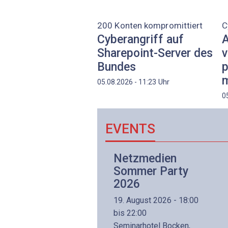
200 Konten kompromittiert
C
Cyberangriff auf
A
Sharepoint-Server des
v
Bundes
p
m
Uhr
05.08.2026 - 11:23
0
EVENTS
Netzwerk- und
Netzmedien
Internettechnologie
Sommer Party
Aufbaukurs
2026
(Präsenzkurs)
19. August 2026 - 18:00
8. November 2026 - 8:30
bis 22:00
is 17:00
Seminarhotel Bocken,