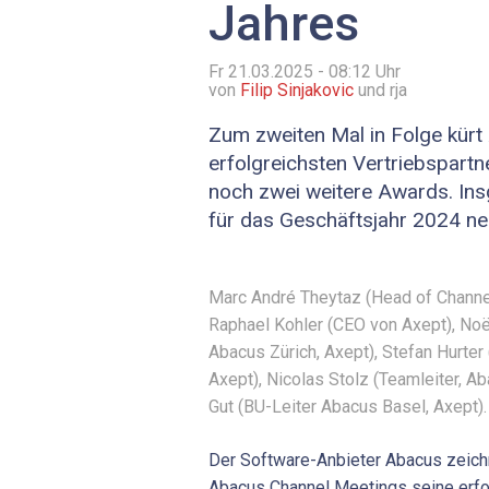
Jahres
Fr 21.03.2025 - 08:12
Uhr
von
Filip Sinjakovic
und rja
Zum zweiten Mal in Folge kürt
erfolgreichsten Vertriebspartn
noch zwei weitere Awards. In
für das Geschäftsjahr 2024 ne
Marc André Theytaz (Head of Chann
Raphael Kohler (CEO von Axept), Noël
Abacus Zürich, Axept), Stefan Hurter
Axept), Nicolas Stolz (Teamleiter, A
Gut (BU-Leiter Abacus Basel, Axept). (
Der Software-Anbieter Abacus zeich
Abacus Channel Meetings seine erfo