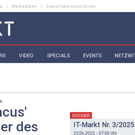
p
Mediadaten
SwissCybersecurity.net
RS
VIDEO
SPECIALS
EVENTS
NETZWI
Datacenter 2026
Cybersecurity 2026
n
ity
Cloud & Managed Services 2026
acus'
SGVO
Artificial Intelligence 2025
DOSSIER
ner des
IT-Markt Nr. 3/2025
23.06.2025 - 07:00 Uhr