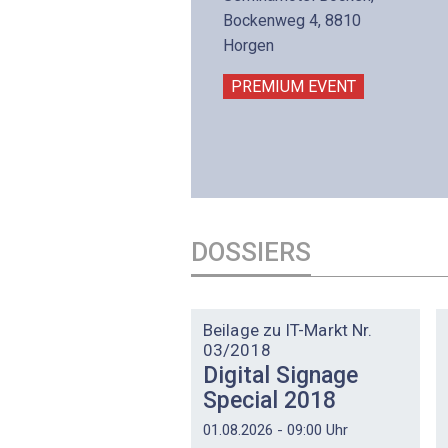
lltron AG
Bockenweg 4, 8810
intermättlistrasse 3
Horgen
506 Mägenwil
PREMIUM EVENT
PREMIUM EVENT
DOSSIERS
DOSSIER
Beilage zu IT-Markt Nr.
03/2018
Digital Signage
Special 2018
01.08.2026 - 09:00 Uhr