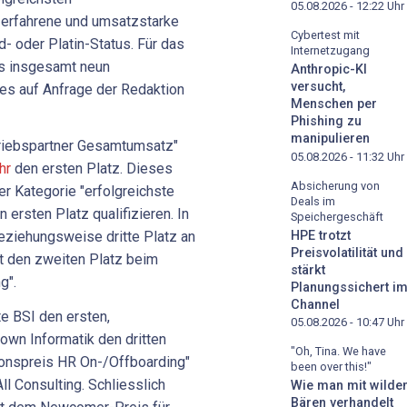
05.08.2026 - 12:22
Uhr
 erfahrene und umsatzstarke
Cybertest mit
ld- oder Platin-Status. Für das
Internetzugang
us insgesamt neun
Anthropic-KI
versucht,
 es auf Anfrage der Redaktion
Menschen per
Phishing zu
manipulieren
rtriebspartner Gesamtumsatz"
05.08.2026 - 11:32
Uhr
hr
den ersten Platz. Dieses
Absicherung von
er Kategorie "erfolgreichste
Deals im
 ersten Platz qualifizieren. In
Speichergeschäft
HPE trotzt
eziehungsweise dritte Platz an
Preisvolatilität und
t den zweiten Platz beim
stärkt
g".
Planungssichert i
Channel
e BSI den ersten,
05.08.2026 - 10:47
Uhr
own Informatik den dritten
"Oh, Tina. We have
tionspreis HR On-/Offboarding"
been over this!"
ll Consulting. Schliesslich
Wie man mit wilde
Bären verhandelt