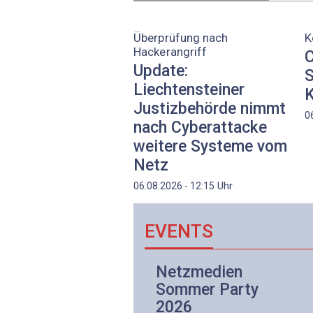
Überprüfung nach
K
Hackerangriff
C
Update:
S
Liechtensteiner
K
Justizbehörde nimmt
0
nach Cyberattacke
weitere Systeme vom
Netz
Uhr
06.08.2026 - 12:15
EVENTS
Netzwerk- und
Netzmedien
Internettechnologie
Sommer Party
Aufbaukurs
2026