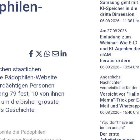
philen-
Samsung geht mit
KI-Speicher in die
dritte Dimension
06.08.2026 - 11:38
Uhr
Am 27.08.2026
Einladung zum
Webinar: Wie E-ID
und KI-Agenten da
cIAM
herausfordern
06.08.2026 - 10:54
Uhr
chen staatlichen
ie Pädophilen-Website
Angebliche
Nachrichten
verdächtigen Personen
vermeintlicher Kinder
ang 79 fest, 10 von ihnen
Vorsicht vor "Hallo
Mama"-Trick per E
h um die bisher grösste
Mail und Whatsapp
ls Geschichte.
06.08.2026 - 16:40
Uhr
"You don't have an
indian accent"
onnte die Pädophilen-
Der erste
. Schweizer Kantonspolizeien