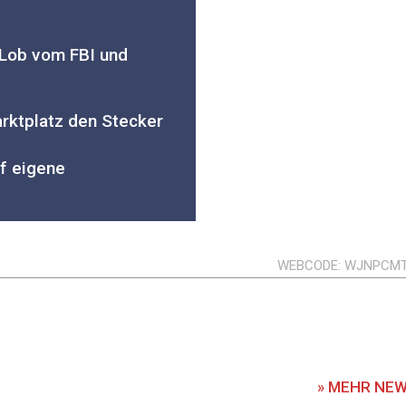
 Lob vom FBI und
arktplatz den Stecker
uf eigene
WEBCODE
WJNPCM
» MEHR NE