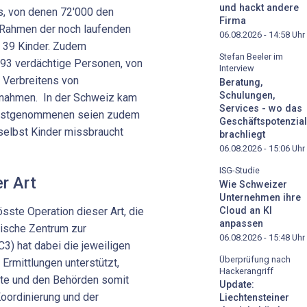
und hackt andere
s, von denen 72'000 den
Firma
 Rahmen der noch laufenden
06.08.2026 - 14:58
Uhr
n 39 Kinder. Zudem
Stefan Beeler im
1393 verdächtige Personen, von
Interview
 Verbreitens von
Beratung,
Schulungen,
tnahmen. In der Schweiz kam
Services - wo das
 Festgenommenen seien zudem
Geschäftspotenzial
selbst Kinder missbraucht
brachliegt
06.08.2026 - 15:06
Uhr
ISG-Studie
er Art
Wie Schweizer
Unternehmen ihre
Cloud an KI
össte Operation dieser Art, die
anpassen
äische Zentrum zur
06.08.2026 - 15:48
Uhr
3) hat dabei die jeweiligen
Überprüfung nach
 Ermittlungen unterstützt,
Hackerangriff
rte und den Behörden somit
Update:
Koordinierung und der
Liechtensteiner