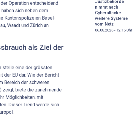
Justizbehörde
 der Operation entscheidend
nimmt nach
z haben sich neben dem
Cyberattacke
ie Kantonspolizeien Basel-
weitere Systeme
vom Netz
gau, Waadt und Zürich an
06.08.2026 - 12:15
Uhr
brauch als Ziel der
 stelle eine der grössten
t der EU dar. Wie der Bericht
m Bereich der schweren
A) zeigt, biete die zunehmende
hr Möglichkeiten, mit
eten. Dieser Trend werde sich
uropol.