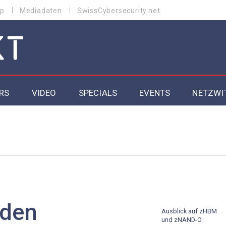
p
Mediadaten
SwissCybersecurity.net
RS
VIDEO
SPECIALS
EVENTS
NETZWI
Datacenter 2026
Cybersecurity 2026
ity
Cloud & Managed Services 2026
SGVO
Artificial Intelligence 2025
rden
Ausblick auf zHBM
und zNAND-O