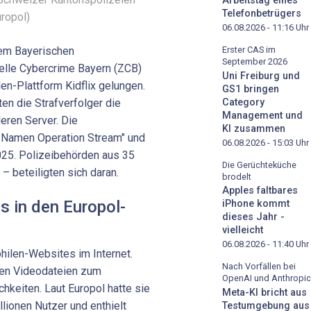
Arbeitstag eines
Telefonbetrügers
uropol)
06.08.2026 - 11:16
Uhr
dem Bayerischen
Erster CAS im
September 2026
elle Cybercrime Bayern (ZCB)
Uni Freiburg und
len-Plattform Kidflix gelungen.
GS1 bringen
Category
ten die Strafverfolger die
Management und
eren Server. Die
KI zusammen
m Namen Operation Stream" und
06.08.2026 - 15:03
Uhr
025. Polizeibehörden aus 35
Die Gerüchteküche
– beteiligten sich daran.
brodelt
Apples faltbares
s in den Europol-
iPhone kommt
dieses Jahr -
vielleicht
06.08.2026 - 11:40
Uhr
hilen-Websites im Internet.
Nach Vorfällen bei
ben Videodateien zum
OpenAI und Anthropic
hkeiten. Laut Europol hatte sie
Meta-KI bricht aus
lionen Nutzer und enthielt
Testumgebung aus