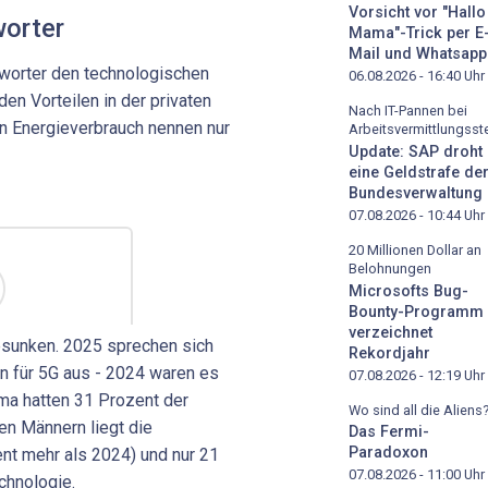
Vorsicht vor "Hallo
worter
Mama"-Trick per E
Mail und Whatsapp
rworter den technologischen
06.08.2026 - 16:40
Uhr
den Vorteilen in der privaten
Nach IT-Pannen bei
n Energieverbrauch nennen nur
Arbeitsvermittlungsste
Update: SAP droht
eine Geldstrafe de
Bundesverwaltung
07.08.2026 - 10:44
Uhr
20 Millionen Dollar an
Belohnungen
Microsofts Bug-
Bounty-Programm
verzeichnet
gesunken. 2025 sprechen sich
Rekordjahr
n für 5G aus - 2024 waren es
07.08.2026 - 12:19
Uhr
a hatten 31 Prozent der
Wo sind all die Aliens
den Männern liegt die
Das Fermi-
Paradoxon
nt mehr als 2024) und nur 21
07.08.2026 - 11:00
Uhr
chnologie.