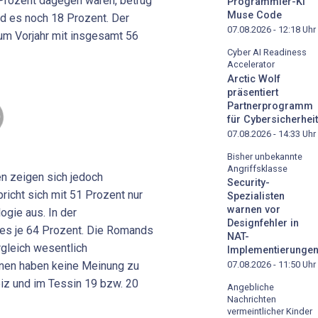
 Prozent dagegen waren, betrug
Programmier-KI
Muse Code
nd es noch 18 Prozent. Der
07.08.2026 - 12:18
Uhr
zum Vorjahr mit insgesamt 56
Cyber AI Readiness
Accelerator
Arctic Wolf
präsentiert
Partnerprogramm
für Cybersicherheit
07.08.2026 - 14:33
Uhr
Bisher unbekannte
Angriffsklasse
n zeigen sich jedoch
Security-
richt sich mit 51 Prozent nur
Spezialisten
warnen vor
ogie aus. In der
Designfehler in
es je 64 Prozent. Die Romands
NAT-
gleich wesentlich
Implementierunge
hnen haben keine Meinung zu
07.08.2026 - 11:50
Uhr
iz und im Tessin 19 bzw. 20
Angebliche
Nachrichten
vermeintlicher Kinder