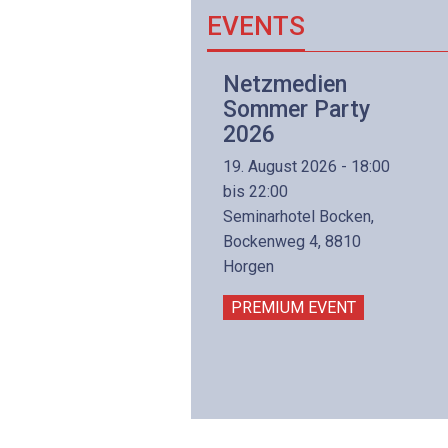
EVENTS
Netzwerk- und
Netzmedien
Internettechnologie
Sommer Party
Aufbaukurs
2026
(Präsenzkurs)
19. August 2026 - 18:00
8. November 2026 - 8:30
bis 22:00
is 17:00
Seminarhotel Bocken,
lltron AG
Bockenweg 4, 8810
intermättlistrasse 3
Horgen
506 Mägenwil
PREMIUM EVENT
PREMIUM EVENT