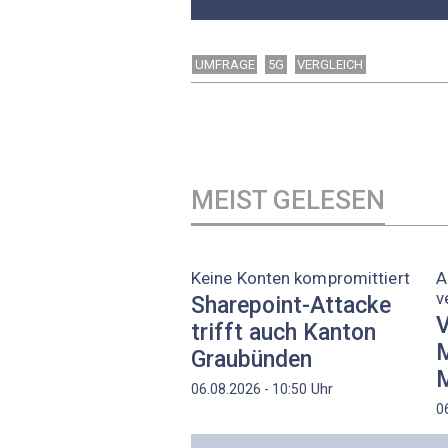
UMFRAGE
5G
VERGLEICH
MEIST GELESEN
Keine Konten kompromittiert
A
v
Sharepoint-Attacke
V
trifft auch Kanton
M
Graubünden
M
Uhr
06.08.2026 - 10:50
0