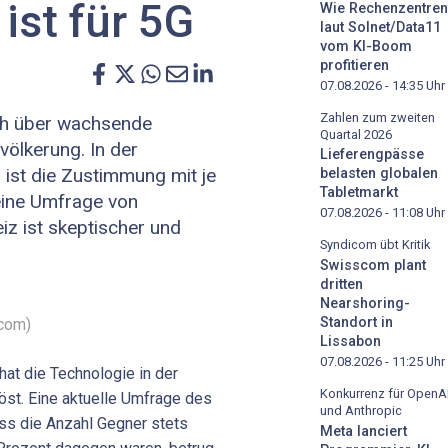
ist für 5G
Wie Rechenzentren
laut Solnet/Data11
vom KI-Boom
profitieren
07.08.2026 - 14:35
Uhr
Zahlen zum zweiten
ich über wachsende
Quartal 2026
völkerung. In der
Lieferengpässe
ist die Zustimmung mit je
belasten globalen
Tabletmarkt
eine Umfrage von
07.08.2026 - 11:08
Uhr
iz ist skeptischer und
Syndicom übt Kritik
Swisscom plant
dritten
Nearshoring-
Standort in
.com)
Lissabon
07.08.2026 - 11:25
Uhr
hat die Technologie in der
Konkurrenz für OpenA
st. Eine aktuelle Umfrage des
und Anthropic
ass die Anzahl Gegner stets
Meta lanciert