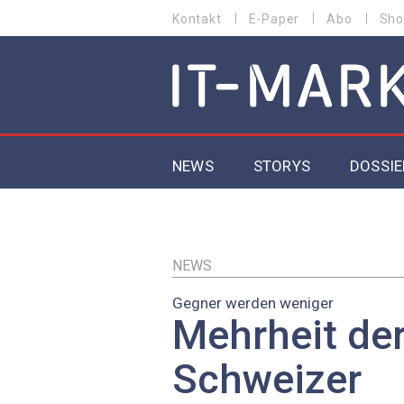
Direkt
Kontakt
E-Paper
Abo
Sho
HEADER
zum
MENU
Inhalt
MAIN NAVIGATION
NEWS
STORYS
DOSSIE
IoT
5G
NEWS
Gegner werden weniger
Secur
Mehrheit de
EU-D
Schweizer