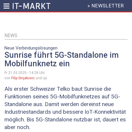
» NEWSLETTER
HEADER
MENU
Direkt
zum
Inhalt
NEWS
Neue Verbindungslösungen
Sunrise führt 5G-Standalone im
Mobilfunknetz ein
Fr 21.03.2025 - 14:28
Uhr
von
Filip Sinjakovic
und rja
Als erster Schweizer Telko baut Sunrise die
Funktionen seines 5G-Mobilfunknetzes auf 5G-
Standalone aus. Damit werden dereinst neue
Industriestandards und bessere IoT-Konnektivität
möglich. Bis 5G-Standalone nutzbar ist, dauert es
aber noch.