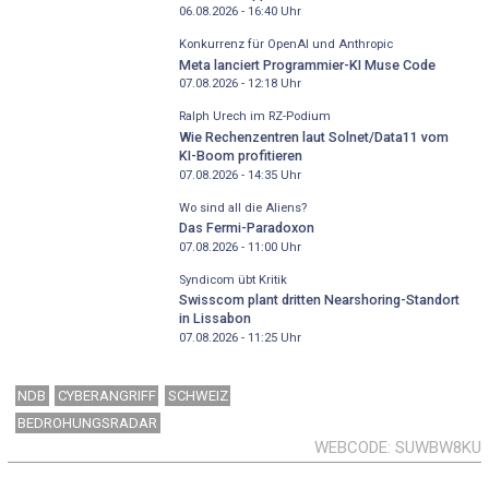
06.08.2026 - 16:40
Uhr
Konkurrenz für OpenAI und Anthropic
Meta lanciert Programmier-KI Muse Code
07.08.2026 - 12:18
Uhr
Ralph Urech im RZ-Podium
Wie Rechenzentren laut Solnet/Data11 vom
KI-Boom profitieren
07.08.2026 - 14:35
Uhr
Wo sind all die Aliens?
Das Fermi-Paradoxon
07.08.2026 - 11:00
Uhr
Syndicom übt Kritik
Swisscom plant dritten Nearshoring-Standort
in Lissabon
07.08.2026 - 11:25
Uhr
NDB
CYBERANGRIFF
SCHWEIZ
BEDROHUNGSRADAR
WEBCODE
SUWBW8KU