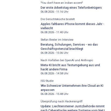
"You don't have an indian accent"
Der erste Arbeitstag eines Telefonbetrügers
06.08.2026 - 11:16
Uhr
Die Gerüchteküche brodelt
Apples faltbares iPhone kommt dieses Jahr -
vielleicht
06.08.2026 - 11:40
Uhr
Stefan Beeler im Interview
Beratung, Schulungen, Services - wo das
Geschäftspotenzial brachliegt
06.08.2026 - 15:06
Uhr
Nach Vorfällen bei OpenAI und Anthropic
Meta-KI bricht aus Testumgebung aus und
hackt andere Firma
06.08.2026 - 14:58
Uhr
ISG-Studie
Wie Schweizer Unternehmen ihre Cloud an KI
anpassen
06.08.2026 - 15:48
Uhr
Überprüfung nach Hackerangriff
Update: Liechtensteiner Justizbehörde nimmt
nach Cyberattacke weitere Systeme vom Netz