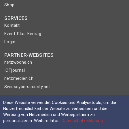
Shop
SERVICES
Kontakt
Event-Plus-Eintrag
Login
PARTNER-WEBSITES
netzwoche.ch
ICTjournal
netzmedien.ch
Swisscybersecurity.net
© NETZMEDIEN AG 2026
Diese Website verwendet Cookies und Analysetools, um die
Impressum
Nutzerfreundlichkeit der Website zu verbessern und die
Werbung von Netzmedien und Werbepartnern zu
AGB
personalisieren. Weitere Infos:
Datenschutzerklärung
Nutzungsbestimmungen