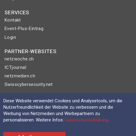
SERVICES
Kontakt
Event-Plus-Eintrag
Login
PARTNER-WEBSITES
netzwoche.ch
ICTjournal
netzmedien.ch
Swisscybersecurity.net
© NETZMEDIEN AG 2026
Diese Website verwendet Cookies und Analysetools, um die
Impressum
Nutzerfreundlichkeit der Website zu verbessern und die
Werbung von Netzmedien und Werbepartnern zu
AGB
personalisieren. Weitere Infos:
Datenschutzerklärung
Nutzungsbestimmungen
Datenschutzerklärung