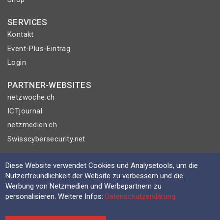
SERVICES
Kontakt
Event-Plus-Eintrag
Login
PARTNER-WEBSITES
netzwoche.ch
ICTjournal
netzmedien.ch
Swisscybersecurity.net
© NETZMEDIEN AG 2026
Diese Website verwendet Cookies und Analysetools, um die
Impressum
Nutzerfreundlichkeit der Website zu verbessern und die
Werbung von Netzmedien und Werbepartnern zu
AGB
personalisieren. Weitere Infos:
Datenschutzerklärung
Nutzungsbestimmungen
Datenschutzerklärung