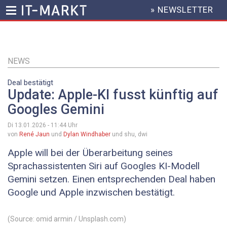
» NEWSLETTER
HEADER
MENU
Direkt
zum
Inhalt
NEWS
Deal bestätigt
Update: Apple-KI fusst künftig auf
Googles Gemini
Di 13.01.2026 - 11:44
Uhr
von
René Jaun
und
Dylan Windhaber
und shu, dwi
Apple will bei der Überarbeitung seines
Sprachassistenten Siri auf Googles KI-Modell
Gemini setzen. Einen entsprechenden Deal haben
Google und Apple inzwischen bestätigt.
(Source: omid armin / Unsplash.com)