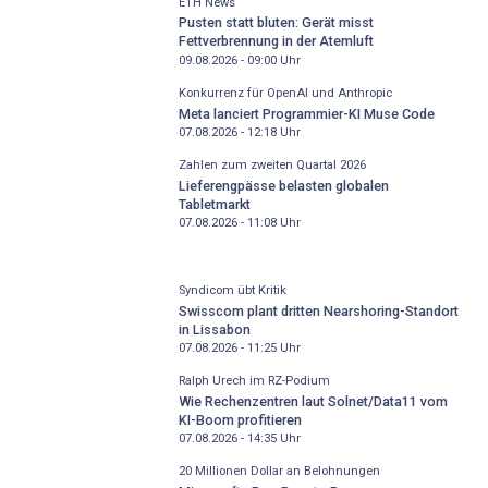
ETH News
Pusten statt bluten: Gerät misst
Fettverbrennung in der Atemluft
09.08.2026 - 09:00
Uhr
Konkurrenz für OpenAI und Anthropic
Meta lanciert Programmier-KI Muse Code
07.08.2026 - 12:18
Uhr
Zahlen zum zweiten Quartal 2026
Lieferengpässe belasten globalen
Tabletmarkt
07.08.2026 - 11:08
Uhr
Syndicom übt Kritik
Swisscom plant dritten Nearshoring-Standort
in Lissabon
07.08.2026 - 11:25
Uhr
Ralph Urech im RZ-Podium
Wie Rechenzentren laut Solnet/Data11 vom
KI-Boom profitieren
07.08.2026 - 14:35
Uhr
20 Millionen Dollar an Belohnungen