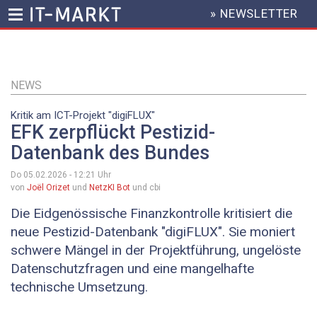
» NEWSLETTER
HEADER
MENU
Direkt
zum
Inhalt
NEWS
Kritik am ICT-Projekt "digiFLUX"
EFK zerpflückt Pestizid-
Datenbank des Bundes
Do 05.02.2026 - 12:21
Uhr
von
Joël Orizet
und
NetzKI Bot
und cbi
Die Eidgenössische Finanzkontrolle kritisiert die
neue Pestizid-Datenbank "digiFLUX". Sie moniert
schwere Mängel in der Projektführung, ungelöste
Datenschutzfragen und eine mangelhafte
technische Umsetzung.