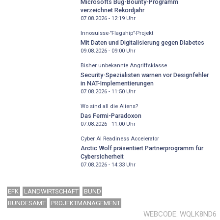
Microsofts Bug-Bounty-Programm
verzeichnet Rekordjahr
07.08.2026 - 12:19
Uhr
Innosuisse-"Flagship"-Projekt
Mit Daten und Digitalisierung gegen Diabetes
09.08.2026 - 09:00
Uhr
Bisher unbekannte Angriffsklasse
Security-Spezialisten warnen vor Designfehler
in NAT-Implementierungen
07.08.2026 - 11:50
Uhr
Wo sind all die Aliens?
Das Fermi-Paradoxon
07.08.2026 - 11:00
Uhr
Cyber AI Readiness Accelerator
Arctic Wolf präsentiert Partnerprogramm für
Cybersicherheit
07.08.2026 - 14:33
Uhr
EFK
LANDWIRTSCHAFT
BUND
BUNDESAMT
PROJEKTMANAGEMENT
WEBCODE
WQLK8ND6