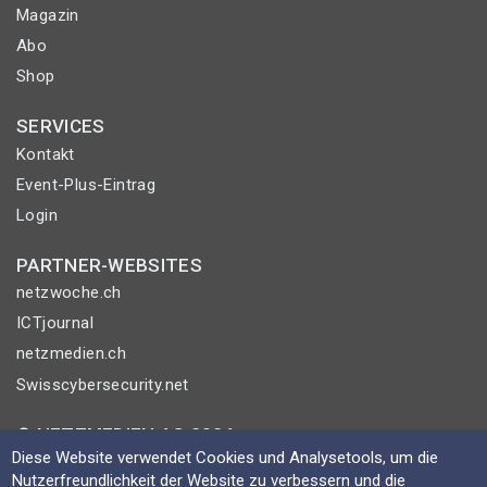
Magazin
Abo
Shop
SERVICES
Kontakt
Event-Plus-Eintrag
Login
PARTNER-WEBSITES
netzwoche.ch
ICTjournal
netzmedien.ch
Swisscybersecurity.net
© NETZMEDIEN AG 2026
Diese Website verwendet Cookies und Analysetools, um die
Impressum
Nutzerfreundlichkeit der Website zu verbessern und die