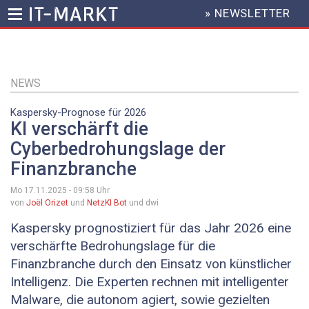
» NEWSLETTER
HEADER
MENU
Direkt
zum
Inhalt
NEWS
Kaspersky-Prognose für 2026
KI verschärft die
Cyberbedrohungslage der
Finanzbranche
Mo 17.11.2025 - 09:58
Uhr
von
Joël Orizet
und
NetzKI Bot
und dwi
Kaspersky prognostiziert für das Jahr 2026 eine
verschärfte Bedrohungslage für die
Finanzbranche durch den Einsatz von künstlicher
Intelligenz. Die Experten rechnen mit intelligenter
Malware, die autonom agiert, sowie gezielten