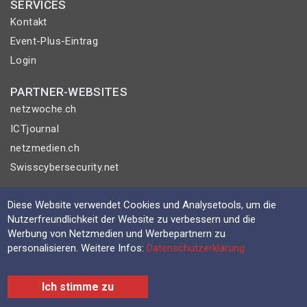
SERVICES
Kontakt
Event-Plus-Eintrag
Login
PARTNER-WEBSITES
netzwoche.ch
ICTjournal
netzmedien.ch
Swisscybersecurity.net
© NETZMEDIEN AG 2026
Diese Website verwendet Cookies und Analysetools, um die
Impressum
Nutzerfreundlichkeit der Website zu verbessern und die
Werbung von Netzmedien und Werbepartnern zu
AGB
personalisieren. Weitere Infos:
Datenschutzerklärung
Nutzungsbestimmungen
Datenschutzerklärung
Ich stimme zu