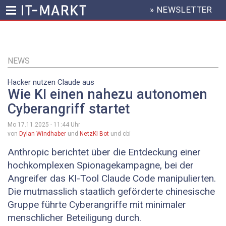
» NEWSLETTER
HEADER
MENU
Direkt
zum
Inhalt
NEWS
Hacker nutzen Claude aus
Wie KI einen nahezu autonomen
Cyberangriff startet
Mo 17.11.2025 - 11:44
Uhr
von
Dylan Windhaber
und
NetzKI Bot
und cbi
Anthropic berichtet über die Entdeckung einer
hochkomplexen Spionagekampagne, bei der
Angreifer das KI-Tool Claude Code manipulierten.
Die mutmasslich staatlich geförderte chinesische
Gruppe führte Cyberangriffe mit minimaler
menschlicher Beteiligung durch.