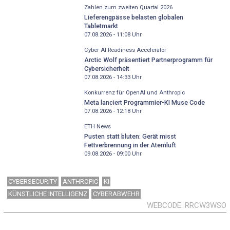
Zahlen zum zweiten Quartal 2026
Lieferengpässe belasten globalen
Tabletmarkt
07.08.2026 - 11:08
Uhr
Cyber AI Readiness Accelerator
Arctic Wolf präsentiert Partnerprogramm für
Cybersicherheit
07.08.2026 - 14:33
Uhr
Konkurrenz für OpenAI und Anthropic
Meta lanciert Programmier-KI Muse Code
07.08.2026 - 12:18
Uhr
ETH News
Pusten statt bluten: Gerät misst
Fettverbrennung in der Atemluft
09.08.2026 - 09:00
Uhr
CYBERSECURITY
ANTHROPIC
KI
KÜNSTLICHE INTELLIGENZ
CYBERABWEHR
WEBCODE
RRCW3WSO