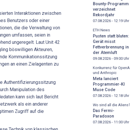
Bounty-Programm
verzeichnet
ierten Interaktionen zwischen
Rekordjahr
nes Benutzers oder einer
07.08.2026 - 12:19
Uhr
ionen, die die Verwaltung von
ETH News
gungen umfassen, seien in
Pusten statt bluten:
Gerät misst
hend ungeregelt. Laut Unit 42
Fettverbrennung in
ing böswilligen Akteuren,
der Atemluft
ende Kommunikationssitzung
09.08.2026 - 09:00
Uhr
gen an einen Zielagenten zu
Konkurrenz für OpenA
und Anthropic
Meta lanciert
ge Authentifizierungssitzung
Programmier-KI
urch Manipulation des
Muse Code
07.08.2026 - 12:18
Uhr
daten kann sich laut Bericht
etzwerk als ein anderer
Wo sind all die Aliens
Das Fermi-
itimen Zugriff auf die
Paradoxon
07.08.2026 - 11:00
Uhr
diese Technik von klassischen