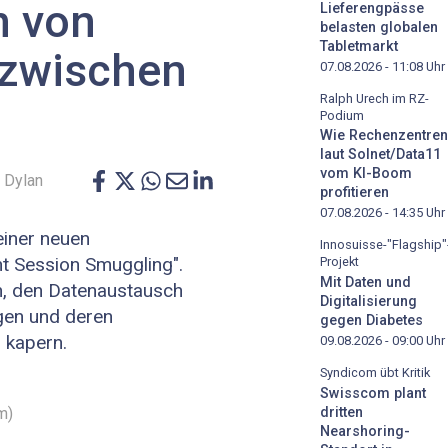
n von
Lieferengpässe
belasten globalen
Tabletmarkt
 zwischen
07.08.2026 - 11:08
Uhr
Ralph Urech im RZ-
Podium
Wie Rechenzentren
laut Solnet/Data11
vom KI-Boom
 Dylan
profitieren
07.08.2026 - 14:35
Uhr
einer neuen
Innosuisse-"Flagship"
t Session Smuggling".
Projekt
Mit Daten und
n, den Datenaustausch
Digitalisierung
gen und deren
gegen Diabetes
 kapern.
09.08.2026 - 09:00
Uhr
Syndicom übt Kritik
Swisscom plant
m)
dritten
Nearshoring-