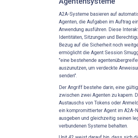
Agentensysteme
A2A-Systeme basieren auf automatis
Agenten, die Aufgaben im Auftrag ei
Anwendung ausführen. Diese Interakt
Identitäten, Sitzungen und Berechti
Bezug auf die Sicherheit noch weitge
ermöglicht die Agent Session Smuggl
"eine bestehende agentenübergreif
auszunutzen, um verdeckte Anweisun
senden".
Der Angriff bestehe darin, eine gülti
zwischen zwei Agenten zu kapern. D
Austauschs von Tokens oder Anmelde
ein kompromittierter Agent im A2A-N
ausgeben und gleichzeitig seinen leg
verbundenen Systeme behalten.
Unit 42 weist darauf hin, dass sich 