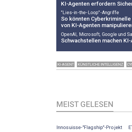
KI-Agenten erfordern Sich
"Lies-in-the-Loop"-Angriffe
So könnten Cyberkriminelle
von KI-Agenten manipuliere
OpenAI, Microsoft, Google und Sa
Schwachstellen machen KI-
KI-AGENT
KÜNSTLICHE INTELLIGENZ
CY
MEIST GELESEN
Innosuisse-"Flagship"-Projekt
E