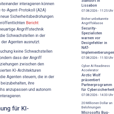
Standort in
iteinander interagieren können
Lissabon
t-to-Agent-Protokoll (A2A)
07.08.2026 - 11:25
Uhr
r neue Sicherheitsbedrohungen.
Bisher unbekannte
röffentlichten
Bericht
Angriffsklasse
Security-
neuartige Angriffstechnik
Spezialisten
die Schwachstellen in der
warnen vor
 der Agenten ausnutzt.
Designfehler in
NAT-
ersuchung keine Schwachstellen
Implementierunge
ondern dass der Angriff
07.08.2026 - 11:50
Uhr
beziehungen zwischen den
Cyber AI Readiness
erten KI-Architekturen
Accelerator
Arctic Wolf
ie Agenten steuern, die in der
präsentiert
 beizubehalten, ihre
Partnerprogramm
chs anzupassen und autonom
für Cybersicherheit
07.08.2026 - 14:33
Uhr
nteragieren.
20 Millionen Dollar an
ung für KI-
Belohnungen
Microsofts Bug-