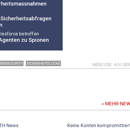
erheitsmassnahmen
 Sicherheitsabfragen
n
lesforce betroffen
Agenten zu Spionen
BERSECURITY
SICHERHEITSLÜCKE
WEBCODE
4JVJ5D
» MEHR NE
TH News
Keine Konten kompromittier