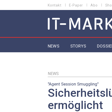
Direkt
Kontakt
E-Paper
Abo
Sho
HEADER
zum
MENU
Inhalt
MAIN NAVIGATION
NEWS
STORYS
DOSSIE
IoT
5G
NEWS
"Agent Session Smuggling"
Secur
Sicherheitsl
EU-D
ermöglicht