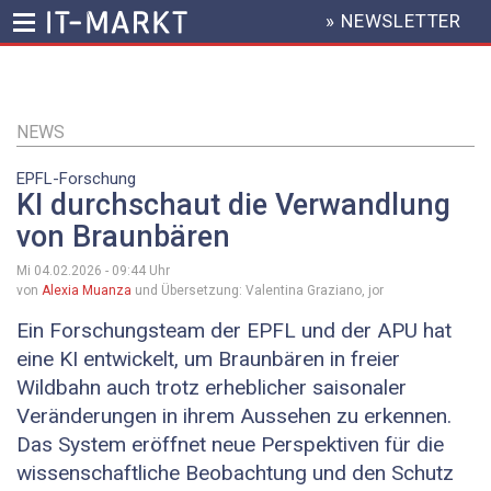
» NEWSLETTER
HEADER
MENU
Direkt
zum
Inhalt
NEWS
EPFL-Forschung
KI durchschaut die Verwandlung
von Braunbären
Mi 04.02.2026 - 09:44
Uhr
von
Alexia Muanza
und Übersetzung: Valentina Graziano, jor
Ein Forschungsteam der EPFL und der APU hat
eine KI entwickelt, um Braunbären in freier
Wildbahn auch trotz erheblicher saisonaler
Veränderungen in ihrem Aussehen zu erkennen.
Das System eröffnet neue Perspektiven für die
wissenschaftliche Beobachtung und den Schutz