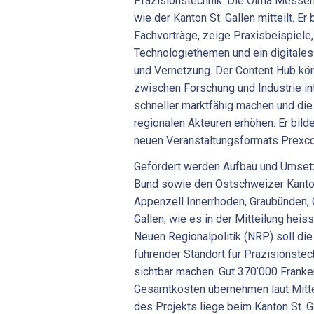
Präzisionstechnik. Die Olma Messen 
wie der Kanton St. Gallen mitteilt. Er
Fachvorträge, zeige Praxisbeispiele
Technologiethemen und ein digitales
und Vernetzung. Der Content Hub k
zwischen Forschung und Industrie in
schneller marktfähig machen und die 
regionalen Akteuren erhöhen. Er bild
neuen Veranstaltungsformats Prexc
Gefördert werden Aufbau und Umse
Bund sowie den Ostschweizer Kanto
Appenzell Innerrhoden, Graubünden, 
Gallen, wie es in der Mitteilung hei
Neuen Regionalpolitik (NRP) soll di
führender Standort für Präzisionste
sichtbar machen. Gut 370’000 Franken
Gesamtkosten übernehmen laut Mittei
des Projekts liege beim Kanton St. G