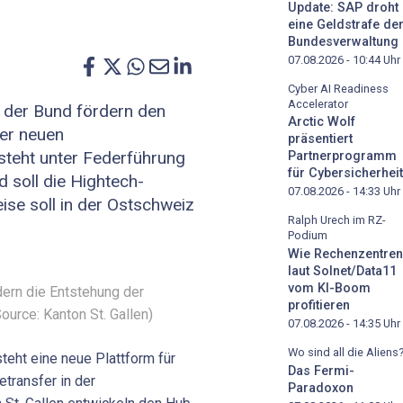
Update: SAP droht
eine Geldstrafe de
Bundesverwaltung
07.08.2026 - 10:44
Uhr
Cyber AI Readiness
Accelerator
 der Bund fördern den
Arctic Wolf
er neuen
präsentiert
steht unter Federführung
Partnerprogramm
für Cybersicherheit
 soll die Hightech-
07.08.2026 - 14:33
Uhr
eise soll in der Ostschweiz
Ralph Urech im RZ-
Podium
Wie Rechenzentren
laut Solnet/Data11
vom KI-Boom
ern die Entstehung der
profitieren
ource: Kanton St. Gallen)
07.08.2026 - 14:35
Uhr
Wo sind all die Aliens
eht eine neue Plattform für
Das Fermi-
transfer in der
Paradoxon