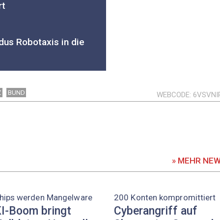
rt
dus Robotaxis in die
Z
BUND
WEBCODE
6VSVNI
» MEHR NE
hips werden Mangelware
200 Konten kompromittiert
I-Boom bringt
Cyberangriff auf