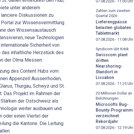
St. Gallen entwickeln den Hub,
07.08.2026 - 11:00
Uhr
 biete unter anderem
Zahlen zum zweiten
, lanciere Diskussionen zu
Quartal 2026
Lieferengpässe
 Portal zur Wissensvermittlung
belasten globalen
önne den Wissensaustausch
Tabletmarkt
tensivieren, neue Technologien
07.08.2026 - 11:08
Uhr
internationale Sicherheit von
Syndicom übt Kritik
e das inhaltliche Herzstück des
Swisscom plant
on der Olma Messen.
dritten
Nearshoring-
tzung des Content Hubs vom
Standort in
Lissabon
nen Appenzell Ausserrhoden,
07.08.2026 - 11:25
Uhr
Glarus, Thurgau, Schwyz und St.
sst. Das Projekt im Rahmen der
20 Millionen Dollar an
Belohnungen
e Stärken der Ostschweiz als
Microsofts Bug-
chnologie weiter ausbauen und
Bounty-Programm
 oder einen Viertel der
verzeichnet
Rekordjahr
lung die Kantone. Die Leitung
07.08.2026 - 12:19
Uhr
allen.