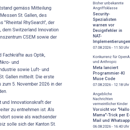
Bisher unbekannte
tstand gemäss Mitteilung
Angriffsklasse
Security-
Messen St. Gallen, des
Spezialisten
 "Rheintal RhySearch", der
warnen vor
 dem Switzerland Innovation
Designfehler in
NAT-
ionszentrum CSEM sowie der
Implementierunge
07.08.2026 - 11:50
Uhr
 Fachkräfte aus Optik,
Konkurrenz für OpenA
und Anthropic
ikro- und
Meta lanciert
ndustrie sowie Luft- und
Programmier-KI
. Gallen mitteilt. Die erste
Muse Code
s zum 5. November 2026 in der
07.08.2026 - 12:18
Uhr
nden.
Angebliche
Nachrichten
t und Innovationskraft der
vermeintlicher Kinder
eiter zu entnehmen ist. Als
Vorsicht vor "Hallo
Mama"-Trick per E
andort sowie als wachsender
Mail und Whatsapp
iz solle sich der Kanton St.
06.08.2026 - 16:40
Uhr