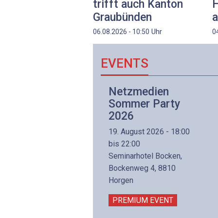
trifft auch Kanton
H
Graubünden
a
Uhr
06.08.2026 - 10:50
0
EVENTS
Netzwerk- und
Netzmedien
Internettechnologie
Sommer Party
Aufbaukurs
2026
(Präsenzkurs)
19. August 2026 - 18:00
8. November 2026 - 8:30
bis 22:00
is 17:00
Seminarhotel Bocken,
lltron AG
Bockenweg 4, 8810
intermättlistrasse 3
Horgen
506 Mägenwil
PREMIUM EVENT
PREMIUM EVENT