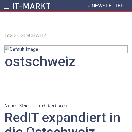
» NEWSLETTER
HEADER
MENU
Direkt
zum
Inhalt
TAG > OSTSCHWEIZ
ostschweiz
Neuer Standort in Oberbüren
RedIT expandiert in
die Ostschweiz