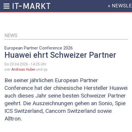
» NEWSL
HEADER
MENU
Direkt
zum
Inhalt
NEWS
European Partner Conference 2026
Huawei ehrt Schweizer Partner
Do 23.04.2026 - 14:25
Uhr
von
Andreas Huber
und rja
Bei seiner jährlichen European Partner
Conference hat der chinesische Hersteller Huawei
auch dieses Jahr seine besten Schweizer Partner
geehrt. Die Auszeichnungen gehen an Sonio, Spie
ICS Switzerland, Cancom Switzerland sowie
Alltron.