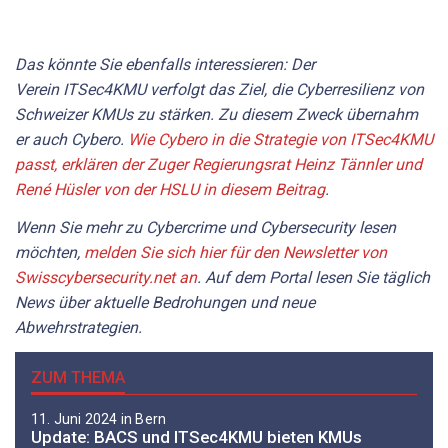
Das könnte Sie ebenfalls interessieren: Der
Verein ITSec4KMU verfolgt das Ziel, die Cyberresilienz von
Schweizer KMUs zu stärken. Zu diesem Zweck übernahm
er auch Cybero.
Wie Cybero in die Strategie von ITSec4KMU
passt, erklären der Zuger Regierungsrat Heinz Tännler und
René Hüsler von der HSLU in diesem Beitrag
.
Wenn Sie mehr zu Cybercrime und Cybersecurity lesen
möchten,
melden Sie sich hier für den Newsletter von
Swisscybersecurity.net an
. Auf dem Portal lesen Sie täglich
News über aktuelle Bedrohungen und neue
Abwehrstrategien.
ZUM THEMA
11. Juni 2024 in Bern
Update: BACS und ITSec4KMU bieten KMUs