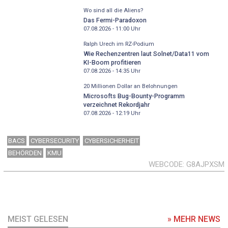
Wo sind all die Aliens?
Das Fermi-Paradoxon
07.08.2026 - 11:00
Uhr
Ralph Urech im RZ-Podium
Wie Rechenzentren laut Solnet/Data11 vom
KI-Boom profitieren
07.08.2026 - 14:35
Uhr
20 Millionen Dollar an Belohnungen
Microsofts Bug-Bounty-Programm
verzeichnet Rekordjahr
07.08.2026 - 12:19
Uhr
BACS
CYBERSECURITY
CYBERSICHERHEIT
BEHÖRDEN
KMU
WEBCODE
G8AJPXSM
MEIST GELESEN
» MEHR NEWS