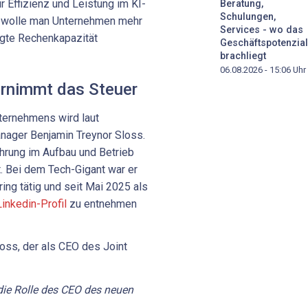
r Effizienz und Leistung im KI-
Beratung,
Schulungen,
am wolle man Unternehmen mehr
Services - wo das
igte Rechenkapazität
Geschäftspotenzial
brachliegt
06.08.2026 - 15:06
Uhr
rnimmt das Steuer
ernehmens wird laut
anager Benjamin Treynor Sloss.
ahrung im Aufbau und Betrieb
t. Bei dem Tech-Gigant war er
ing tätig und seit Mai 2025 als
Linkedin-Profil
zu entnehmen
ie Rolle des CEO des neuen