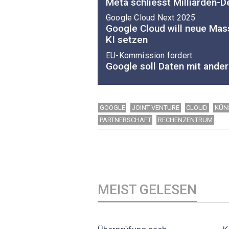
Meta schliesst Milliarden-D
Google Cloud Next 2025
Google Cloud will neue Mas
KI setzen
EU-Kommission fordert
Google soll Daten mit ander
GOOGLE
JOINT VENTURE
CLOUD
KÜNS
PARTNERSCHAFT
RECHENZENTRUM
MEIST GELESEN