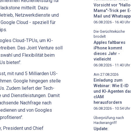
ternehmen Rechenleistung für
Vorsicht vor "Hallo
lackstone mitteilt. Dazu
Mama"-Trick per E
etrieb, Netzwerkdienste und
Mail und Whatsapp
Google Cloud - speziell für
06.08.2026 - 16:40
Uhr
ips.
Die Gerüchteküche
brodelt
oogles Cloud-TPUs, um KI-
Apples faltbares
reiben. Das Joint Venture soll
iPhone kommt
dieses Jahr -
swahl und Flexibilität beim
vielleicht
Us bieten".
06.08.2026 - 11:40
Uhr
sst, mit rund 5 Milliarden US-
Am 27.08.2026
Einladung zum
hmen. Google hingegen stelle
Webinar: Wie E-ID
Us. Zudem liefert der Tech-
und KI-Agenten da
 und Dienstleistungen. Damit
cIAM
achsende Nachfrage nach
herausfordern
06.08.2026 - 10:54
Uhr
bedienen und von Googles
profitieren".
Überprüfung nach
Hackerangriff
Update: