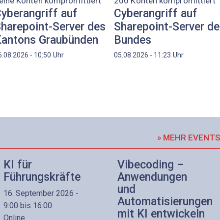
eine Konten kompromittiert
200 Konten kompromittiert
yberangriff auf
Cyberangriff auf
harepoint-Server des
Sharepoint-Server d
antons Graubünden
Bundes
Uhr
Uhr
6.08.2026 - 10:50
05.08.2026 - 11:23
» MEHR EVENT
KI für
Vibecoding –
Führungskräfte
Anwendungen
und
16. September 2026 -
Automatisierungen
9:00 bis 16:00
mit KI entwickeln
Online