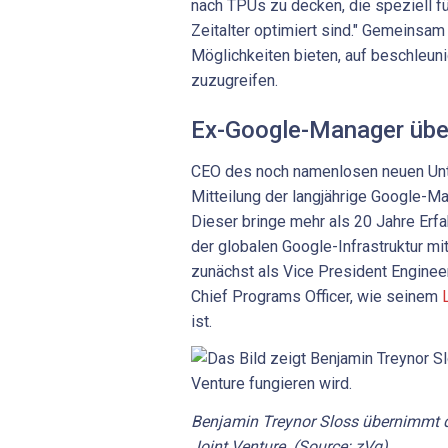
nach TPUs zu decken, die speziell fü
Zeitalter optimiert sind." Gemeins
Möglichkeiten bieten, auf beschleun
zuzugreifen.
Ex-Google-Manager übe
CEO des noch namenlosen neuen Unt
Mitteilung der langjährige Google-M
Dieser bringe mehr als 20 Jahre Erf
der globalen Google-Infrastruktur mi
zunächst als Vice President Engineer
Chief Programs Officer, wie seinem
ist.
Benjamin Treynor Sloss übernimmt d
Joint Venture. (Source: zVg)