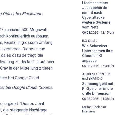
Liechtensteiner
Justizbehörde
nimmt nach
g Officer bei Blackstone.
Cyberattacke
weitere Systeme
vom Netz
2027 zunächst 500 Megawatt
06.08.2026 - 12:15
Uhr
ch kontinuierlich ausbauen.
ISG-Studie
ce, Kapital in grossem Umfang
Wie Schweizer
u investieren. Dieses neue
Unternehmen ihre
da es dazu beiträgt, die
Cloud an KI
anpassen
eistung zu decken", lässt sich
06.08.2026 - 15:48
Uhr
ay in der Mitteilung zitieren.
Ausblick auf zHBM
und zNAND-O
Samsung geht mit
er bei Google Cloud. (Source:
KI-Speicher in die
dritte Dimension
06.08.2026 - 11:38
Uhr
, ergänzt: "Dieses Joint
Stefan Beeler im
i, die steigende Nachfrage
Interview