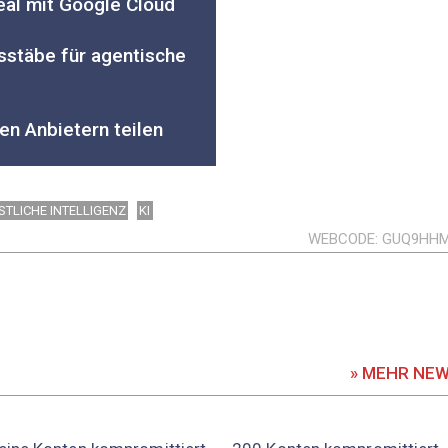
eal mit Google Cloud
sstäbe für agentische
en Anbietern teilen
TLICHE INTELLIGENZ
KI
WEBCODE
GUQ9HH
» MEHR NE