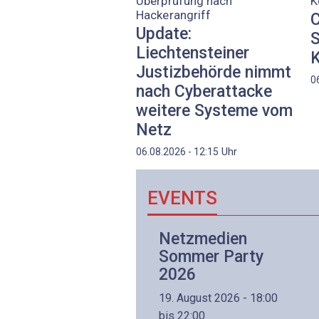
Überprüfung nach
K
Hackerangriff
C
Update:
S
Liechtensteiner
K
Justizbehörde nimmt
0
nach Cyberattacke
weitere Systeme vom
Netz
Uhr
06.08.2026 - 12:15
EVENTS
Netzwerk- und
Netzmedien
Internettechnologie
Sommer Party
Aufbaukurs
2026
(Präsenzkurs)
19. August 2026 - 18:00
8. November 2026 - 8:30
bis 22:00