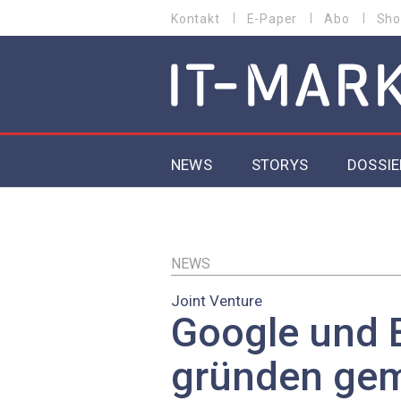
Direkt
Kontakt
E-Paper
Abo
Sho
HEADER
zum
MENU
Inhalt
MAIN NAVIGATION
NEWS
STORYS
DOSSIE
IoT
5G
NEWS
Joint Venture
Secur
Google und 
EU-D
gründen ge