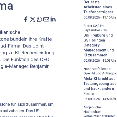
rma
Der erste
Arbeitstag eines
Telefonbetrügers
06.08.2026 - 11:16
Uhr
Erster CAS im
September 2026
ikanische
Uni Freiburg und
tone bündeln ihre Kräfte
GS1 bringen
ud-Firma. Das Joint
Category
Management und
ang zu KI-Rechenleistung
KI zusammen
. Die Funktion des CEO
06.08.2026 - 15:03
Uhr
ogle-Manager Benjamin
Nach Vorfällen bei
OpenAI und Anthropic
Meta-KI bricht aus
Testumgebung aus
und hackt andere
Firma
06.08.2026 - 14:58
Uhr
kstone tun sich zusammen, um
Angebliche
a aufzubauen. Das US-
Nachrichten
vermeintlicher Kinder