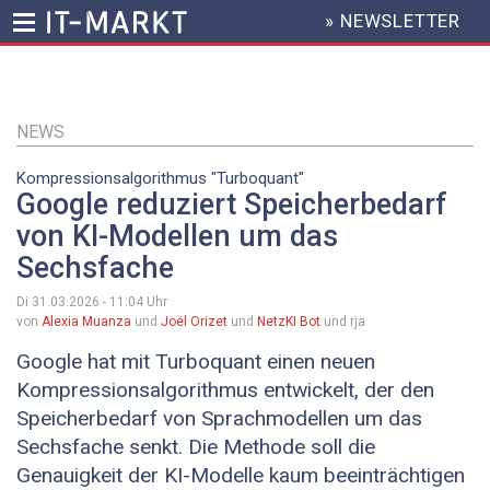
» NEWSLETTER
HEADER
MENU
Direkt
zum
Inhalt
NEWS
Kompressionsalgorithmus "Turboquant"
Google reduziert Speicherbedarf
von KI-Modellen um das
Sechsfache
Di 31.03.2026 - 11:04
Uhr
von
Alexia Muanza
und
Joël Orizet
und
NetzKI Bot
und rja
Google hat mit Turboquant einen neuen
Kompressionsalgorithmus entwickelt, der den
Speicherbedarf von Sprachmodellen um das
Sechsfache senkt. Die Methode soll die
Genauigkeit der KI-Modelle kaum beeinträchtigen