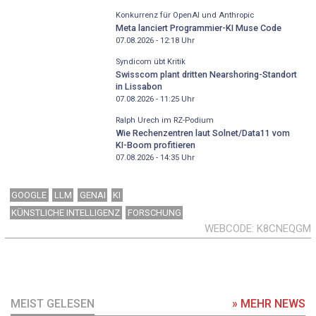
Konkurrenz für OpenAI und Anthropic
Meta lanciert Programmier-KI Muse Code
07.08.2026 - 12:18
Uhr
Syndicom übt Kritik
Swisscom plant dritten Nearshoring-Standort
in Lissabon
07.08.2026 - 11:25
Uhr
Ralph Urech im RZ-Podium
Wie Rechenzentren laut Solnet/Data11 vom
KI-Boom profitieren
07.08.2026 - 14:35
Uhr
GOOGLE
LLM
GENAI
KI
KÜNSTLICHE INTELLIGENZ
FORSCHUNG
WEBCODE
K8CNEQGM
MEIST GELESEN
» MEHR NEWS