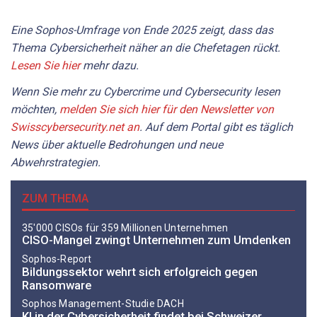
Eine Sophos-Umfrage von Ende 2025 zeigt, dass das
Thema Cybersicherheit näher an die Chefetagen rückt.
Lesen Sie hier
mehr dazu.
Wenn Sie mehr zu Cybercrime und Cybersecurity lesen
möchten,
melden Sie sich hier für den Newsletter von
Swisscybersecurity.net an
. Auf dem Portal gibt es täglich
News über aktuelle Bedrohungen und neue
Abwehrstrategien.
ZUM THEMA
35'000 CISOs für 359 Millionen Unternehmen
CISO-Mangel zwingt Unternehmen zum Umdenken
Sophos-Report
Bildungssektor wehrt sich erfolgreich gegen
Ransomware
Sophos Management-Studie DACH
KI in der Cybersicherheit findet bei Schweizer