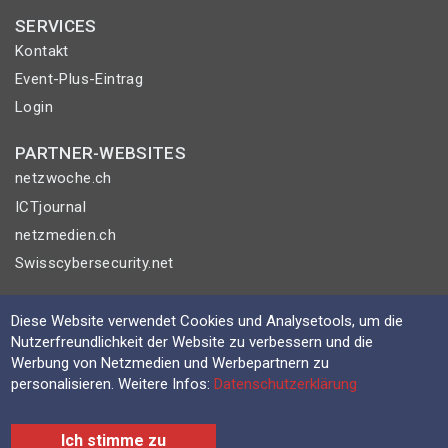
SERVICES
Kontakt
Event-Plus-Eintrag
Login
PARTNER-WEBSITES
netzwoche.ch
ICTjournal
netzmedien.ch
Swisscybersecurity.net
© NETZMEDIEN AG 2026
Diese Website verwendet Cookies und Analysetools, um die
Impressum
Nutzerfreundlichkeit der Website zu verbessern und die
AGB
Werbung von Netzmedien und Werbepartnern zu
personalisieren. Weitere Infos:
Datenschutzerklärung
Nutzungsbestimmungen
Datenschutzerklärung
Ich stimme zu