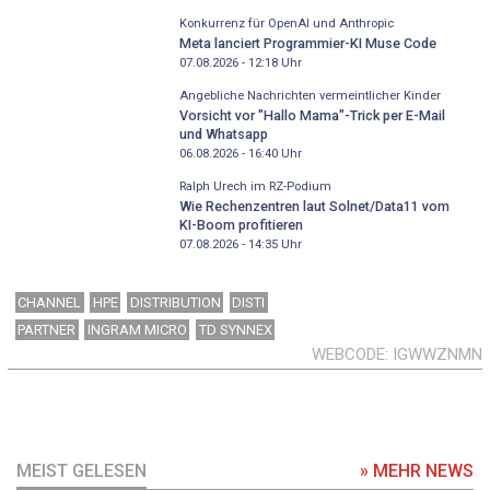
Konkurrenz für OpenAI und Anthropic
Meta lanciert Programmier-KI Muse Code
07.08.2026 - 12:18
Uhr
Angebliche Nachrichten vermeintlicher Kinder
Vorsicht vor "Hallo Mama"-Trick per E-Mail
und Whatsapp
06.08.2026 - 16:40
Uhr
Ralph Urech im RZ-Podium
Wie Rechenzentren laut Solnet/Data11 vom
KI-Boom profitieren
07.08.2026 - 14:35
Uhr
CHANNEL
HPE
DISTRIBUTION
DISTI
PARTNER
INGRAM MICRO
TD SYNNEX
WEBCODE
IGWWZNMN
MEIST GELESEN
» MEHR NEWS