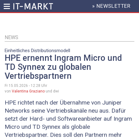
» NEWSLETTER
HEADER
MENU
Direkt
zum
Inhalt
NEWS
Einheitliches Distributionsmodell
HPE ernennt Ingram Micro und
TD Synnex zu globalen
Vertriebspartnern
Fr 15.05.2026 - 12:28
Uhr
von
Valentina Graziano
und dwi
HPE richtet nach der Übernahme von Juniper
Networks seine Vertriebskanäle neu aus. Dafür
setzt der Hard- und Softwareanbieter auf Ingram
Micro und TD Synnex als globale
Vertriebspartner. Dies soll den Partnern mehr