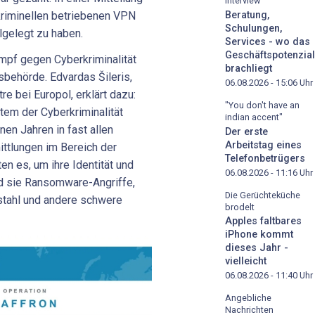
Interview
kriminellen betriebenen
VPN
Beratung,
Schulungen,
llgelegt zu haben.
Services - wo das
Geschäftspotenzial
ampf gegen Cyberkriminalität
brachliegt
gsbehörde. Edvardas Šileris,
06.08.2026 - 15:06
Uhr
e bei Europol, erklärt dazu:
"You don't have an
tem der Cyberkriminalität
indian accent"
nen Jahren in fast allen
Der erste
Arbeitstag eines
ittlungen im Bereich der
Telefonbetrügers
ten es, um ihre Identität und
06.08.2026 - 11:16
Uhr
nd sie Ransomware-Angriffe,
Die Gerüchteküche
stahl und andere schwere
brodelt
Apples faltbares
iPhone kommt
dieses Jahr -
vielleicht
06.08.2026 - 11:40
Uhr
Angebliche
Nachrichten