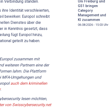
 in Verbindung standen.
Uni Freiburg und
GS1 bringen
 ihre Identität verschleierten,
Category
Management und
il bewirken: Europol schreibt
KI zusammen
nellen Dienstes über die
06.08.2026 - 15:03
Uhr
er in Kenntnis gesetzt, dass
teilung fügt Europol hinzu,
tional geteilt zu haben.
e Europol zusammen mit
nd weiteren Partnern eine der
tformen lahm. Die Plattform
bei MFA-Umgehungen und
uropol
auch dem kriminellen
r
.
bersecurity lesen möchten,
ter von Swisscybersecurity.net