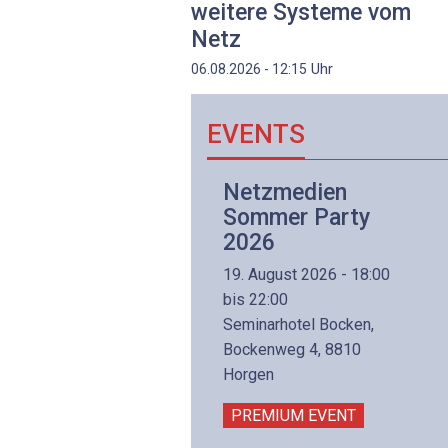
weitere Systeme vom
Netz
Uhr
06.08.2026 - 12:15
EVENTS
Netzwerk- und
Netzmedien
Internettechnologie
Sommer Party
Aufbaukurs
2026
(Präsenzkurs)
19. August 2026 - 18:00
8. November 2026 - 8:30
bis 22:00
is 17:00
Seminarhotel Bocken,
lltron AG
Bockenweg 4, 8810
intermättlistrasse 3
Horgen
506 Mägenwil
PREMIUM EVENT
PREMIUM EVENT