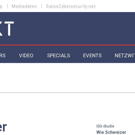
p
Mediadaten
SwissCybersecurity.net
RS
VIDEO
SPECIALS
EVENTS
NETZWI
Datacenter 2026
Cybersecurity 2026
ity
Cloud & Managed Services 2026
SGVO
Artificial Intelligence 2025
er
ISG-Studie
Wie Schweizer