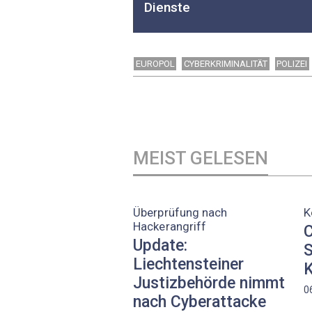
Dienste
EUROPOL
CYBERKRIMINALITÄT
POLIZEI
MEIST GELESEN
Überprüfung nach
K
Hackerangriff
C
Update:
S
Liechtensteiner
K
Justizbehörde nimmt
0
nach Cyberattacke