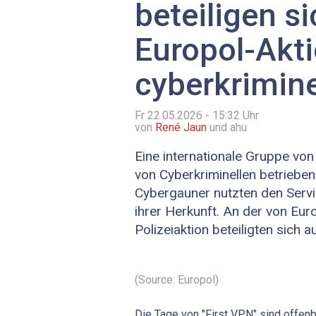
beteiligen s
Europol-Akt
cyberkrimin
Fr 22.05.2026 - 15:32
Uhr
von
René Jaun
und ahu
Eine internationale Gruppe von 
von Cyberkriminellen betrieben
Cybergauner nutzten den Servi
ihrer Herkunft. An der von Eur
Polizeiaktion beteiligten sich
(Source: Europol)
Die Tage von "First VPN" sind offenba