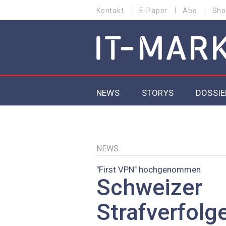
Direkt
Kontakt
E-Paper
Abo
Sho
HEADER
zum
MENU
Inhalt
MAIN NAVIGATION
NEWS
STORYS
DOSSIE
IoT
5G
NEWS
"First VPN" hochgenommen
Secur
Schweizer
EU-D
Strafverfolg