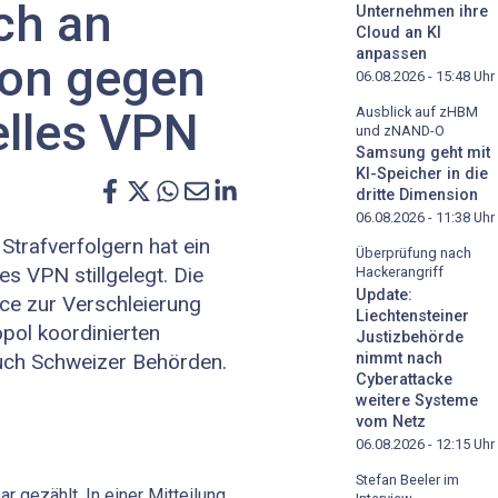
ich an
Unternehmen ihre
Cloud an KI
anpassen
ion gegen
06.08.2026 - 15:48
Uhr
Ausblick auf zHBM
elles VPN
und zNAND-O
Samsung geht mit
KI-Speicher in die
dritte Dimension
06.08.2026 - 11:38
Uhr
Strafverfolgern hat ein
Überprüfung nach
es VPN stillgelegt. Die
Hackerangriff
Update:
ce zur Verschleierung
Liechtensteiner
opol koordinierten
Justizbehörde
nimmt nach
 auch Schweizer Behörden.
Cyberattacke
weitere Systeme
vom Netz
06.08.2026 - 12:15
Uhr
Stefan Beeler im
r gezählt. In einer Mitteilung