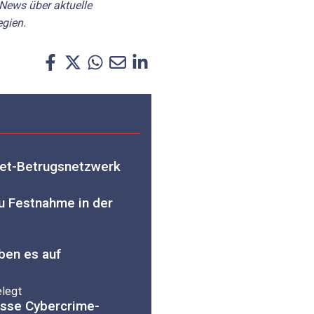
 News über aktuelle
gien.
net-Betrugsnetzwerk
zu Festnahme in der
ben es auf
legt
osse Cybercrime-