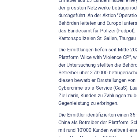
Ermittler aus 23 Ländern haben eine
der grössten Netzwerke betrügerisc
durchgeführt. An der Aktion "Operatio
Behörden leiteten und Europol unterst
das Bundesamt für Polizei (Fedpol), 
Kantonspolizeien St. Gallen, Thurgau
Die Ermittlungen liefen seit Mitte 
Plattform "Alice with Violence CP", w
der Untersuchung stellten die Behörd
Betreiber über 373'000 betrügerische
diesen bewarb er Darstellungen von
Cybercrime-as-a-Service (CaaS). Lau
Ziel darin, Kunden zu Zahlungen zu 
Gegenleistung zu erbringen.
Die Ermittler identifizierten einen 3
China als Betreiber der Plattform. S
mit rund 10'000 Kunden weltweit ei