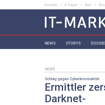
Direkt
Kontakt
E-Paper
Abo
Sho
HEADER
zum
MENU
Inhalt
MAIN NAVIGATION
NEWS
STORYS
DOSSIE
IoT
5G
NEWS
Schlag gegen Cyberkriminalität
Secur
Ermittler ze
EU-D
Darknet-