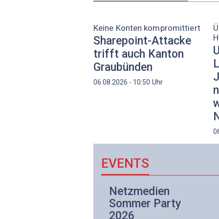
Keine Konten kompromittiert
Ü
H
Sharepoint-Attacke
U
trifft auch Kanton
L
Graubünden
J
Uhr
06.08.2026 - 10:50
n
w
N
0
EVENTS
Netzwerk- und
Netzmedien
Internettechnologie
Sommer Party
Aufbaukurs
2026