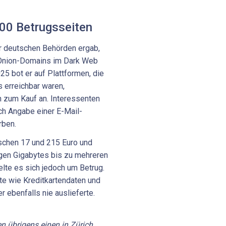
000 Betrugsseiten
er deutschen Behörden ergab,
 Onion-Domains im Dark Web
25 bot er auf Plattformen, die
 erreichbar waren,
 zum Kauf an. Interessenten
ch Angabe einer E-Mail-
rben.
schen 17 und 215 Euro und
en Gigabytes bis zu mehreren
lte es sich jedoch um Betrug.
e wie Kreditkartendaten und
 ebenfalls nie auslieferte.
 übrigens einen in Zürich