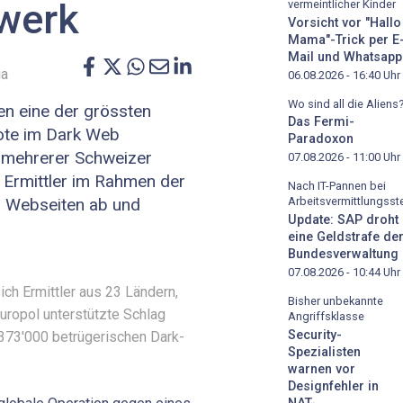
werk
vermeintlicher Kinder
Vorsicht vor "Hallo
Mama"-Trick per E
Mail und Whatsapp
ja
06.08.2026 - 16:40
Uhr
Wo sind all die Aliens
n eine der grössten
Das Fermi-
ote im Dark Web
Paradoxon
g mehrerer Schweizer
07.08.2026 - 11:00
Uhr
e Ermittler im Rahmen der
Nach IT-Pannen bei
0 Webseiten ab und
Arbeitsvermittlungsste
Update: SAP droht
eine Geldstrafe de
Bundesverwaltung
07.08.2026 - 10:44
Uhr
sich Ermittler aus 23 Ländern,
Bisher unbekannte
uropol unterstützte Schlag
Angriffsklasse
Security-
 373'000 betrügerischen Dark-
Spezialisten
warnen vor
Designfehler in