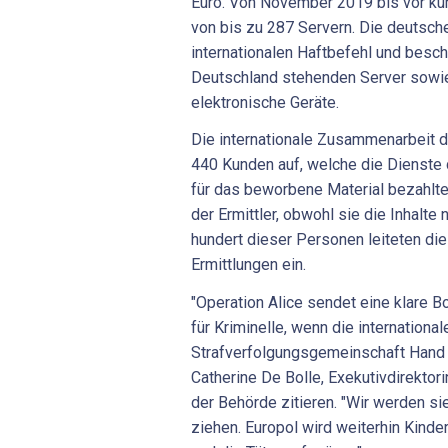
Euro. Von November 2019 bis vor ku
von bis zu 287 Servern. Die deutsch
internationalen Haftbefehl und besc
Deutschland stehenden Server sowie
elektronische Geräte.
Die internationale Zusammenarbeit d
440 Kunden auf, welche die Dienste 
für das beworbene Material bezahlten
der Ermittler, obwohl sie die Inhalte 
hundert dieser Personen leiteten di
Ermittlungen ein.
"Operation Alice sendet eine klare Bo
für Kriminelle, wenn die international
Strafverfolgungsgemeinschaft Hand in
Catherine De Bolle, Exekutivdirektori
der Behörde zitieren. "Wir werden si
ziehen. Europol wird weiterhin Kinde