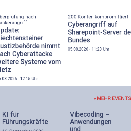
berprüfung nach
200 Konten kompromittiert
ackerangriff
Cyberangriff auf
pdate:
Sharepoint-Server d
iechtensteiner
Bundes
ustizbehörde nimmt
Uhr
05.08.2026 - 11:23
ach Cyberattacke
eitere Systeme vom
etz
Uhr
6.08.2026 - 12:15
» MEHR EVENT
KI für
Vibecoding –
Führungskräfte
Anwendungen
und