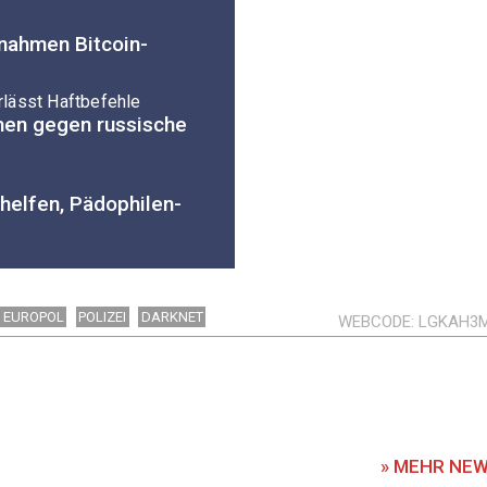
nahmen Bitcoin-
lässt Haftbefehle
hen gegen russische
helfen, Pädophilen-
EUROPOL
POLIZEI
DARKNET
WEBCODE
LGKAH3
» MEHR NE