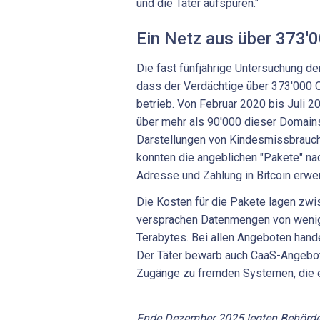
und die Täter aufspüren."
Ein Netz aus über 373'
Die fast fünfjährige Untersuchung d
dass der Verdächtige über 373'000
betrieb. Von Februar 2020 bis Juli 20
über mehr als 90'000 dieser Domains
Darstellungen von Kindesmissbrauch
konnten die angeblichen "Pakete" na
Adresse und Zahlung in Bitcoin erwe
Die Kosten für die Pakete lagen zwi
versprachen Datenmengen von wenig
Terabytes. Bei allen Angeboten hande
Der Täter bewarb auch CaaS-Angebot
Zugänge zu fremden Systemen, die er
Ende Dezember 2025 legten Behörden