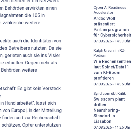
rzem betrieb er ein Netzwerk
en Behörden erwirkten einen
Cyber AI Readiness
Accelerator
hlagnahmten die 105 in
Arctic Wolf
 zahlreiche weitere
präsentiert
Partnerprogramm
für Cybersicherheit
eckte auch die Identitäten von
07.08.2026 - 14:33
Uhr
des Betreibers nutzten. Da sie
Ralph Urech im RZ-
, gerieten auch sie ins Visier
Podium
Wie Rechenzentren
nie erhielten. Gegen mehr als
laut Solnet/Data11
e Behörden weitere
vom KI-Boom
profitieren
07.08.2026 - 14:35
Uhr
tschaft: Es gibt kein Versteck
Syndicom übt Kritik
e
Swisscom plant
 Hand arbeitet", lässt sich
dritten
n von Europol, in der Mitteilung
Nearshoring-
Standort in
e finden und zur Rechenschaft
Lissabon
r schützen, Opfer unterstützen
07.08.2026 - 11:25
Uhr