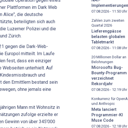
 globale Operation gegen eines
NAT-
Implementierunge
her Plattformen im Dark Web
07.08.2026 - 11:50
Uhr
n Alice", die deutsche
Zahlen zum zweiten
ützte, beteiligten sich auch
Quartal 2026
die Luzerner Polizei und die
Lieferengpässe
 und Zürich.
belasten globalen
Tabletmarkt
2021 gegen die Dark-Web-
07.08.2026 - 11:08
Uhr
ie Europol mitteilt. Im Laufe
20 Millionen Dollar an
en fest, dass ein einziger
Belohnungen
 Webseiten unterhielt. Auf
Microsofts Bug-
Bounty-Programm
 Kindesmissbrauch und
verzeichnet
t den Ermittlern bestand sein
Rekordjahr
bewegen, ohne jemals eine
07.08.2026 - 12:19
Uhr
Konkurrenz für OpenA
und Anthropic
5-jährigen Mann mit Wohnsitz in
Meta lanciert
chätzungen zufolge erzielte er
Programmier-KI
Muse Code
nen Gewinn von über 345'000
07.08.2026 - 12:18
Uhr