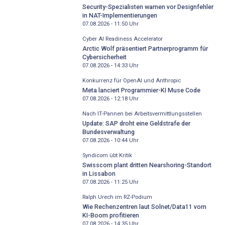
Security-Spezialisten warnen vor Designfehler
in NAT-Implementierungen
07.08.2026 - 11:50
Uhr
Cyber AI Readiness Accelerator
Arctic Wolf präsentiert Partnerprogramm für
Cybersicherheit
07.08.2026 - 14:33
Uhr
Konkurrenz für OpenAI und Anthropic
Meta lanciert Programmier-KI Muse Code
07.08.2026 - 12:18
Uhr
Nach IT-Pannen bei Arbeitsvermittlungsstellen
Update: SAP droht eine Geldstrafe der
Bundesverwaltung
07.08.2026 - 10:44
Uhr
Syndicom übt Kritik
Swisscom plant dritten Nearshoring-Standort
in Lissabon
07.08.2026 - 11:25
Uhr
Ralph Urech im RZ-Podium
Wie Rechenzentren laut Solnet/Data11 vom
KI-Boom profitieren
07.08.2026 - 14:35
Uhr