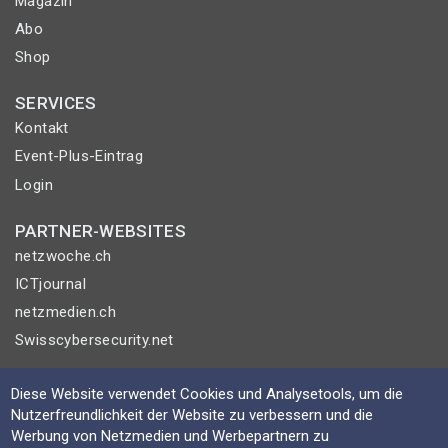
Magazin
Abo
Shop
SERVICES
Kontakt
Event-Plus-Eintrag
Login
PARTNER-WEBSITES
netzwoche.ch
ICTjournal
netzmedien.ch
Swisscybersecurity.net
© NETZMEDIEN AG 2026
Diese Website verwendet Cookies und Analysetools, um die
Impressum
Nutzerfreundlichkeit der Website zu verbessern und die
Werbung von Netzmedien und Werbepartnern zu
AGB