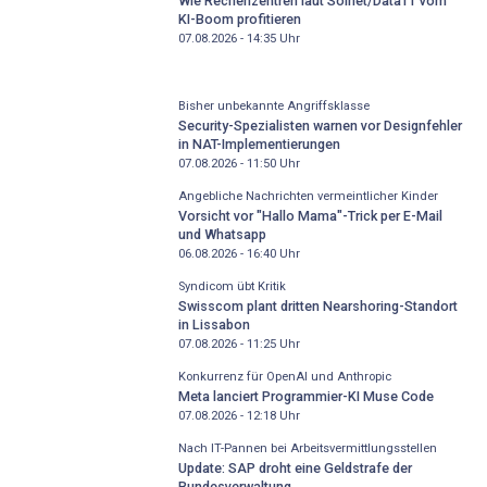
Wie Rechenzentren laut Solnet/Data11 vom
KI-Boom profitieren
07.08.2026 - 14:35
Uhr
Bisher unbekannte Angriffsklasse
Security-Spezialisten warnen vor Designfehler
in NAT-Implementierungen
07.08.2026 - 11:50
Uhr
Angebliche Nachrichten vermeintlicher Kinder
Vorsicht vor "Hallo Mama"-Trick per E-Mail
und Whatsapp
06.08.2026 - 16:40
Uhr
Syndicom übt Kritik
Swisscom plant dritten Nearshoring-Standort
in Lissabon
07.08.2026 - 11:25
Uhr
Konkurrenz für OpenAI und Anthropic
Meta lanciert Programmier-KI Muse Code
07.08.2026 - 12:18
Uhr
Nach IT-Pannen bei Arbeitsvermittlungsstellen
Update: SAP droht eine Geldstrafe der
Bundesverwaltung