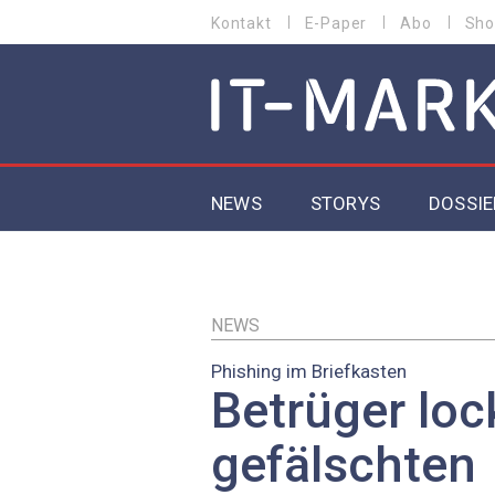
Direkt
Kontakt
E-Paper
Abo
Sho
HEADER
zum
MENU
Inhalt
MAIN NAVIGATION
NEWS
STORYS
DOSSIE
IoT
5G
NEWS
Phishing im Briefkasten
Secur
Betrüger loc
EU-D
gefälschten