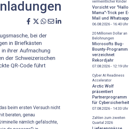
inladungen
vermeintlicher Kinder
Vorsicht vor "Hallo
Mama"-Trick per E
Mail und Whatsapp
06.08.2026 - 16:40
Uhr
20 Millionen Dollar an
rugsmasche, bei der
Belohnungen
en in Briefkästen
Microsofts Bug-
Bounty-Programm
 in ihrer Aufmachung
verzeichnet
n der Schweizerischen
Rekordjahr
ckte QR-Code führt
07.08.2026 - 12:19
Uhr
Cyber AI Readiness
Accelerator
Arctic Wolf
präsentiert
Partnerprogramm
für Cybersicherheit
 das beim ersten Versuch nicht
07.08.2026 - 14:33
Uhr
mit beraten, genau
Zahlen zum zweiten
riminelle nämlich gefälschte,
Quartal 2026
Lieferengpässe