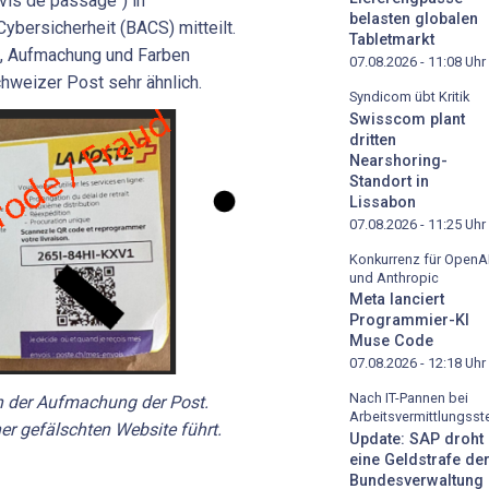
vis de passage") in
belasten globalen
ybersicherheit (BACS) mitteilt.
Tabletmarkt
g, Aufmachung und Farben
07.08.2026 - 11:08
Uhr
hweizer Post sehr ähnlich.
Syndicom übt Kritik
Swisscom plant
dritten
Nearshoring-
Standort in
Lissabon
07.08.2026 - 11:25
Uhr
Konkurrenz für OpenA
und Anthropic
Meta lanciert
Programmier-KI
Muse Code
07.08.2026 - 12:18
Uhr
Nach IT-Pannen bei
in der Aufmachung der Post.
Arbeitsvermittlungsste
er gefälschten Website führt.
Update: SAP droht
eine Geldstrafe de
Bundesverwaltung