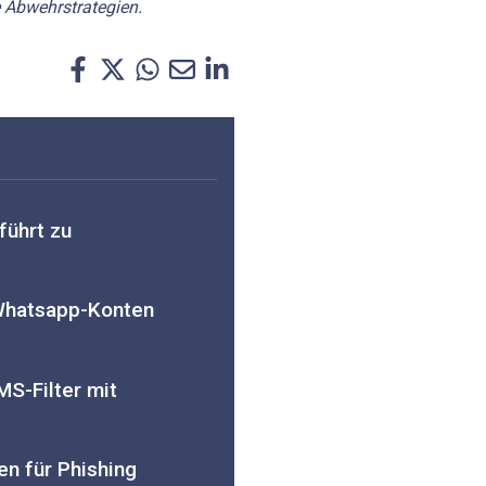
 Abwehrstrategien.
führt zu
 Whatsapp-Konten
S-Filter mit
n für Phishing