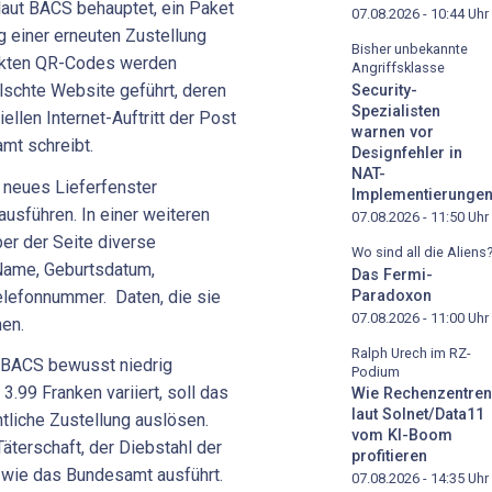
laut BACS behauptet, ein Paket
07.08.2026 - 10:44
Uhr
g einer erneuten Zustellung
Bisher unbekannte
uckten QR-Codes werden
Angriffsklasse
lschte Website geführt, deren
Security-
Spezialisten
llen Internet-Auftritt der Post
warnen vor
mt schreibt.
Designfehler in
NAT-
n neues Lieferfenster
Implementierunge
usführen. In einer weiteren
07.08.2026 - 11:50
Uhr
er der Seite diverse
Wo sind all die Aliens
 Name, Geburtsdatum,
Das Fermi-
Paradoxon
lefonnummer. Daten, die sie
07.08.2026 - 11:00
Uhr
nen.
Ralph Urech im RZ-
t BACS bewusst niedrig
Podium
.99 Franken variiert, soll das
Wie Rechenzentren
laut Solnet/Data11
tliche Zustellung auslösen.
vom KI-Boom
Täterschaft, der Diebstahl der
profitieren
, wie das Bundesamt ausführt.
07.08.2026 - 14:35
Uhr