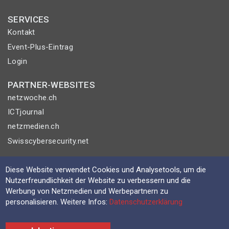
SERVICES
Kontakt
Event-Plus-Eintrag
Login
PARTNER-WEBSITES
netzwoche.ch
ICTjournal
netzmedien.ch
Swisscybersecurity.net
© NETZMEDIEN AG 2026
Diese Website verwendet Cookies und Analysetools, um die
Impressum
Nutzerfreundlichkeit der Website zu verbessern und die
Werbung von Netzmedien und Werbepartnern zu
AGB
personalisieren. Weitere Infos:
Datenschutzerklärung
Nutzungsbestimmungen
Datenschutzerklärung