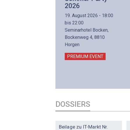
Aufbaukurs
2026
(Präsenzkurs)
19. August 2026 - 18:00
8. November 2026 - 8:30
bis 22:00
is 17:00
Seminarhotel Bocken,
lltron AG
Bockenweg 4, 8810
intermättlistrasse 3
Horgen
506 Mägenwil
PREMIUM EVENT
PREMIUM EVENT
DOSSIERS
DOSSIER
Beilage zu IT-Markt Nr.