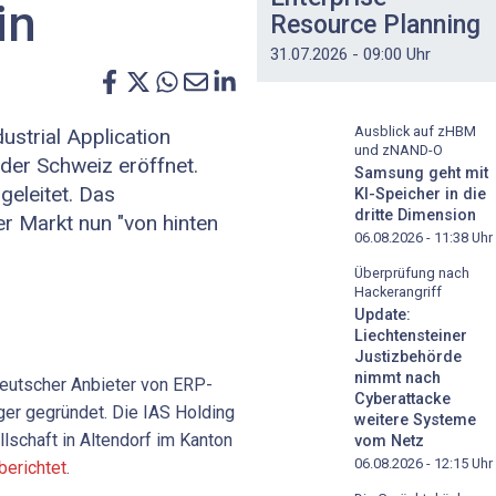
in
Resource Planning
31.07.2026 - 09:00 Uhr
Ausblick auf zHBM
strial Application
und zNAND-O
 der Schweiz eröffnet.
Samsung geht mit
geleitet. Das
KI-Speicher in die
dritte Dimension
r Markt nun "von hinten
06.08.2026 - 11:38
Uhr
Überprüfung nach
Hackerangriff
Update:
Liechtensteiner
Justizbehörde
nimmt nach
 deutscher Anbieter von ERP-
Cyberattacke
er gegründet. Die IAS Holding
weitere Systeme
llschaft in Altendorf im Kanton
vom Netz
06.08.2026 - 12:15
Uhr
berichtet
.