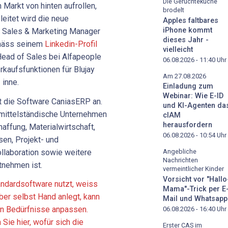
Die Gerüchteküche
Markt von hinten aufrollen,
brodelt
leitet wird die neue
Apples faltbares
iPhone kommt
s Sales & Marketing Manager
dieses Jahr -
emäss seinem
Linkedin-Profil
vielleicht
ead of Sales bei Alfapeople
06.08.2026 - 11:40
Uhr
rkaufsfunktionen für Blujay
Am 27.08.2026
 inne.
Einladung zum
Webinar: Wie E-ID
et die Software CaniasERP an.
und KI-Agenten da
 mittelständische Unternehmen
cIAM
herausfordern
affung, Materialwirtschaft,
06.08.2026 - 10:54
Uhr
sen, Projekt- und
laboration sowie weitere
Angebliche
Nachrichten
tnehmen ist.
vermeintlicher Kinder
Vorsicht vor "Hallo
andardsoftware nutzt, weiss
Mama"-Trick per E
aber selbst Hand anlegt, kann
Mail und Whatsapp
len Bedürfnisse anpassen.
06.08.2026 - 16:40
Uhr
Sie hier, wofür sich die
Erster CAS im