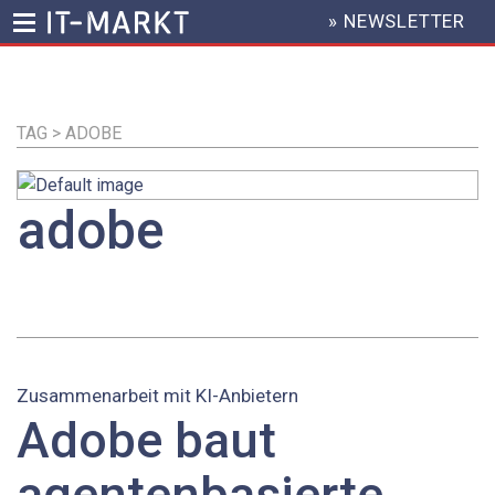
» NEWSLETTER
HEADER
MENU
Direkt
zum
Inhalt
TAG > ADOBE
adobe
Zusammenarbeit mit KI-Anbietern
Adobe baut
agentenbasierte