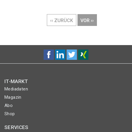
Seitennummerierung
VORHERIGE
‹‹ ZURÜCK
NÄCHSTE
VOR ››
SEITE
SEITE
IT-MARKT
Mediadaten
Magazin
Abo
Shop
SERVICES