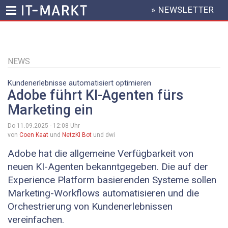
» NEWSLETTER
HEADER
MENU
Direkt
zum
Inhalt
NEWS
Kundenerlebnisse automatisiert optimieren
Adobe führt KI-Agenten fürs
Marketing ein
Do 11.09.2025 - 12:08
Uhr
von
Coen Kaat
und
NetzKI Bot
und dwi
Adobe hat die allgemeine Verfügbarkeit von
neuen KI-Agenten bekanntgegeben. Die auf der
Experience Platform basierenden Systeme sollen
Marketing-Workflows automatisieren und die
Orchestrierung von Kundenerlebnissen
vereinfachen.