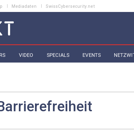
p
Mediadaten
SwissCybersecurity.net
RS
VIDEO
SPECIALS
EVENTS
NETZWI
Datacenter 2026
Cybersecurity 2026
ity
Cloud & Managed Services 2026
Barrierefreiheit
SGVO
Artificial Intelligence 2025