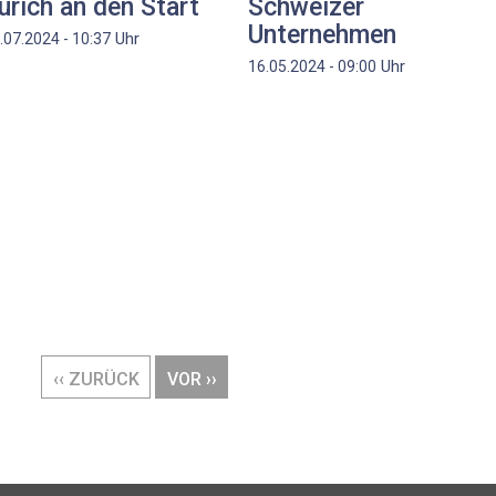
ürich an den Start
Schweizer
Unternehmen
Uhr
.07.2024 - 10:37
Uhr
16.05.2024 - 09:00
VORHERIGE
‹‹ ZURÜCK
NÄCHSTE
VOR ››
SEITE
SEITE