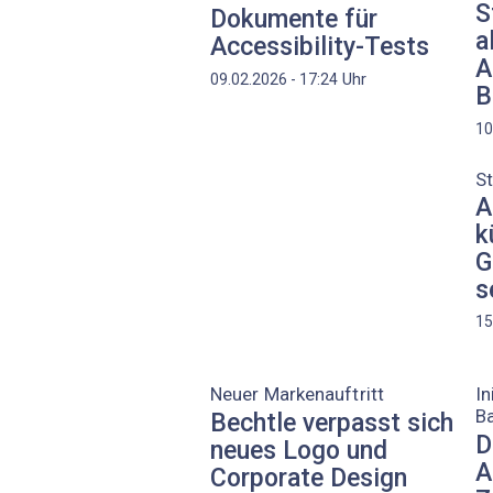
S
Dokumente für
a
Accessibility-Tests
A
Uhr
09.02.2026 - 17:24
B
10
St
A
k
G
s
15
Neuer Markenauftritt
In
Ba
Bechtle verpasst sich
D
neues Logo und
A
Corporate Design