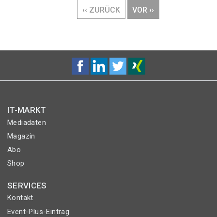
VORHERIGE
‹‹ ZURÜCK
NÄCHSTE
VOR ››
SEITE
SEITE
IT-MARKT
Mediadaten
Magazin
Abo
Shop
SERVICES
Kontakt
Event-Plus-Eintrag