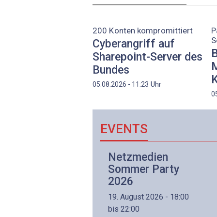
200 Konten kompromittiert
P
S
Cyberangriff auf
B
Sharepoint-Server des
M
Bundes
K
Uhr
05.08.2026 - 11:23
0
EVENTS
Netzwerk- und
Netzmedien
Internettechnologie
Sommer Party
Aufbaukurs
2026
(Präsenzkurs)
19. August 2026 - 18:00
8. November 2026 - 8:30
bis 22:00