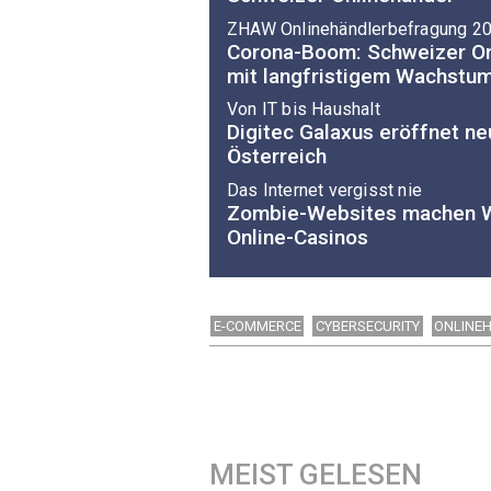
ZHAW Onlinehändlerbefragung 2
Corona-Boom: Schweizer On
mit langfristigem Wachstu
Von IT bis Haushalt
Digitec Galaxus eröffnet n
Österreich
Das Internet vergisst nie
Zombie-Websites machen W
Online-Casinos
E-COMMERCE
CYBERSECURITY
ONLINE
MEIST GELESEN