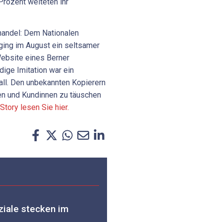
rozent weiteten ihr
handel: Dem Nationalen
ging im August ein seltsamer
Website eines Berner
ige Imitation war ein
fall. Den unbekannten Kopierern
den und Kundinnen zu täuschen
Story lesen Sie hier.
ziale stecken im