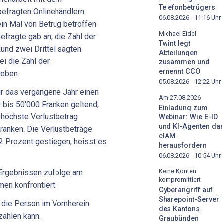
Telefonbetrügers
efragten Onlinehändlern
06.08.2026 - 11:16
Uhr
in Mal von Betrug betroffen
Michael Eidel
efragte gab an, die Zahl der
Twint legt
Rund zwei Drittel sagten
Abteilungen
ei die Zahl der
zusammen und
ernennt CCO
ieben.
05.08.2026 - 12:22
Uhr
ür das vergangene Jahr einen
Am 27.08.2026
 bis 50'000 Franken geltend;
Einladung zum
r höchste Verlustbetrag
Webinar: Wie E-ID
und KI-Agenten da
Franken. Die Verlustbeträge
cIAM
2 Prozent gestiegen, heisst es
herausfordern
06.08.2026 - 10:54
Uhr
Keine Konten
 Ergebnissen zufolge am
kompromittiert
en konfrontiert:
Cyberangriff auf
Sharepoint-Server
 die Person im Vornherein
des Kantons
zahlen kann.
Graubünden