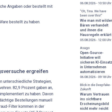
06.08.2026 - 10:50
Uhr
che Angaben oder bestellt mit
"Oh, Tina. We have
been over this!"
Wie man mit wilde
Ware bestellt zu haben.
Bären verhandelt
und ihnen die
Hausregeln erklärt
05.08.2026 - 12:00
Uhr
Asago
Open-Source-
Initiative will
sicheren KI-Einsat
in Unternehmen
sversuche ergreifen
automatisieren
06.08.2026 - 09:18
Uhr
n unterschiedliche Strategien,
Blick in die Deepfake-
ehren. 82,9 Prozent gaben an,
Zukunft
mplementiert zu haben. Davon
Warum Vertrauen
ins sichtbare
rdächtige Bestellungen manuell
Erscheinungsbild
Fraud-Filter kommen in der
nicht mehr reicht