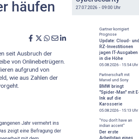
er häufen
27.07.2026 - 09:00 Uhr
Gartner korrigiert
Prognose
Update: Cloud- un
RZ-Investitionen
jagen IT-Ausgaben
n seit Ausbruch der
in die Höhe
eibe von Onlinebetrügern.
05.08.2026 - 15:54
Uhr
ieren aufgrund von
Partnerschaft mit
d, wie aus Zahlen der
Marvel und Sony
vorgeht.
BMW bringt
"Spider-Man" mit E
Ink auf die
Karosserie
05.08.2026 - 15:13
Uhr
"You don't have an
gangenen Jahr vermehrt ins
indian accent"
Das zeigt eine Befragung der
Der erste
Arbeitstag eines
mmenarbeit mit dem