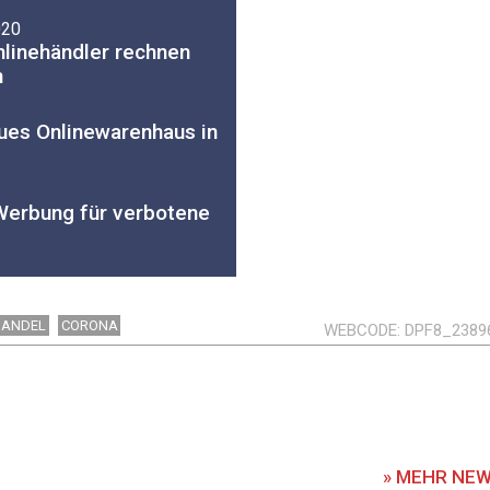
020
linehändler rechnen
m
eues Onlinewarenhaus in
erbung für verbotene
HANDEL
CORONA
WEBCODE
DPF8_2389
» MEHR NE