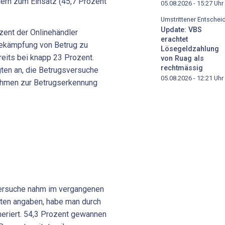
ern zum Einsatz (45,7 Prozent
05.08.2026 - 15:27
Uhr
Umstrittener Entschei
Update: VBS
zent der Onlinehändler
erachtet
Bekämpfung von Betrug zu
Lösegeldzahlung
reits bei knapp 23 Prozent.
von Ruag als
rechtmässig
ten an, die Betrugsversuche
05.08.2026 - 12:21
Uhr
hmen zur Betrugserkennung
sversuche nahm im vergangenen
gten angaben, habe man durch
eriert. 54,3 Prozent gewannen