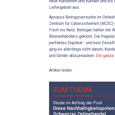
neue Kundinnen und Kunden und 8,6 P
Liefergebiet aus.
Apropos Betrugsversuche im Online
Zentrum für Cybersicherheit (NCSC) 
Fisch ins Netz. Betrüger hatten die 
Blumenhändlers geklont. Die fragwürd
perfektes Duplikat - und kein Einzel
ging es allerdings nicht darum, Kun
und Gelder abzuzwacken.
Die ganze 
Artikel teilen:
ZUM THEMA
Studie im Auftrag der Post
Diese Nachhaltigkeitspoten
Schweizer Onlinehandel