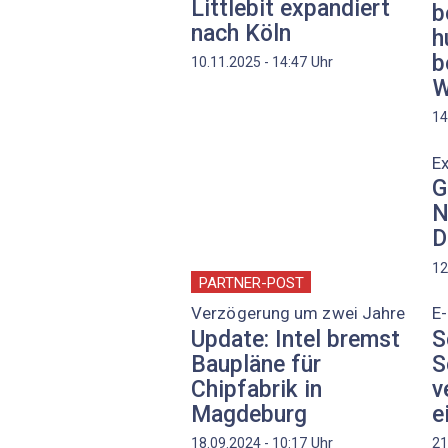
Littlebit expandiert
b
nach Köln
h
b
Uhr
10.11.2025 - 14:47
W
14
Ex
G
N
D
12
PARTNER-POST
Verzögerung um zwei Jahre
E
Update: Intel bremst
S
Baupläne für
S
Chipfabrik in
v
Magdeburg
e
Uhr
18.09.2024 - 10:17
21