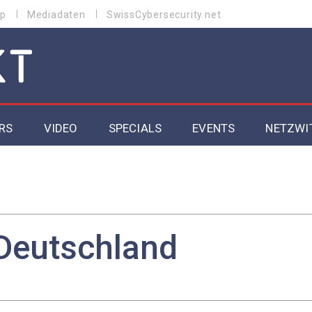
p
Mediadaten
SwissCybersecurity.net
RS
VIDEO
SPECIALS
EVENTS
NETZWI
Datacenter 2026
Cybersecurity 2026
ity
Cloud & Managed Services 2026
Deutschland
SGVO
Artificial Intelligence 2025